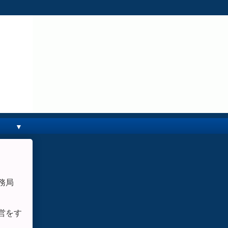
▼
事務局
営をす