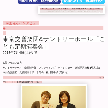
◉主催者インタビュー
◉
東京交響楽団&サントリーホール「こ
ども定期演奏会」
2015
年
7
月4
日(土)
公演
お話いただいた方：
サントリーホール 企画制作部 プログラミング・ディレクター 安孫子実奈様 (写真:左）
東京交響楽団 支援開拓本部 本部長 梶川純子様 (写真:右)
イン
タビュー日：
2015
年8
月12
日（水）