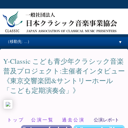
▼
Y-Classic こども青少年クラシック音楽
普及プロジェクト:主催者インタビュー
《東京交響楽団&サントリーホール
「こども定期演奏会」》
ト ッ プ
公 演 一 覧
過 去 公 演
公演レポ−ト