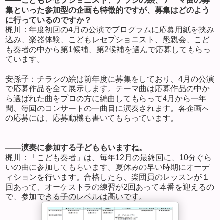
――こどもレセプショニスト、チラシの絵、テーマ曲の募
集といった参加型の企画も特徴的ですが、募集はどのよう
に行っているのですか？
梶川：年度初回の
4
月の公演でプログラムに応募用紙を挟み
込み、楽器体験、こどもレセプショニスト、懇親会、こど
も奏者の中から第1候補、第2候補を選んで応募してもらっ
ています。
安孫子：チラシの絵は前年度に募集をしており、
4
月の公演
で応募作品を全て展示します。テーマ曲は応募作品の中か
ら選ばれた曲をプロの方に編曲してもらって
4
月から一年
間、毎回のコンサートの一曲目に演奏されます。各企画へ
の応募には、応募動機も書いてもらっています。
――演奏に参加する子どももいますね。
梶川：「こども奏者」は、毎年
12
月の最終回に、
10
分ぐら
いの曲に参加してもらいます。夏休みの早い時期にオーデ
ィションを行います。合格したら、楽団員のレッスンが１
回あって、オーケストラの練習が
2
回あって本番を迎えるの
で、参加できる子のレベルは高いです。