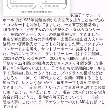
安孫子：サントリー
ホールでは
1986
年開館当初から次世代を担うこどものため
のコンサートを開催してきました。一方東京交響楽団は
1978
年から「少年少女のための夏休み・春休みコンサー
ト」を始めてオーケストラの聴衆層を拡大してきました。
東京交響楽団の当時の専務理事・楽団長の金山茂人氏と事
務局の中塚博則氏が「こどもを対象とした新しいタイプの
コンサート」を考え、サントリーホールに提案されまし
た。そのコンセプトに、サントリーホールはすぐに賛同し
2001
年のプレ公演を経て、
2002
年から開始しました。
開始から
12
年間は指揮者の大友直人さんが年間を通して指
揮と
MC
を務めていました。子どもたちが定期的にホールに
来て演奏会に親しめるようにと、プログラムの構成などは
もちろん、「国」や「時代」など、音楽に関連することも
知ってほしいという願いから、毎年テーマを決めて開催し
てきました。「定期的」ということで春夏秋冬
1
度ずつお越
し頂けるよう、年
4
回としました。現在は大人向けの定期演
奏会と同じように、指揮者を毎回変えています。一方統一
感も大事にしたいので、アナウンサーの方に
MC
をお願いし
ています。