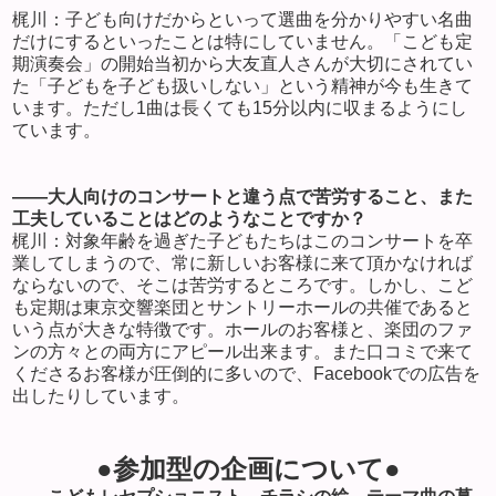
梶川：子ども向けだからといって選曲を分かりやすい名曲
だけにするといったことは特にしていません。「こども定
期演奏会」の開始当初から大友直人さんが大切にされてい
た「子どもを子ども扱いしない」という精神が今も生きて
います。ただし
1
曲は長くても
15
分以内に収まるようにし
ています。
――大人向けのコンサートと違う点で苦労すること、また
工夫していることはどのようなことですか？
梶川：対象年齢を過ぎた子どもたちはこのコンサートを卒
業してしまうので、常に新しいお客様に来て頂かなければ
ならないので、そこは苦労するところです。しかし、こど
も定期は東京交響楽団とサントリーホールの共催であると
いう点が大きな特徴です。ホールのお客様と、楽団のファ
ンの方々との両方にアピール出来ます。また口コミで来て
くださるお客様が圧倒的に多いので、
Facebook
での広告を
出したりしています。
●参加型の企画について●