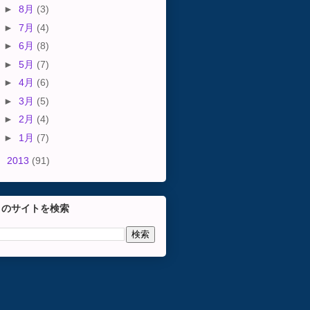
►
8月
(3)
►
7月
(4)
►
6月
(8)
►
5月
(7)
►
4月
(6)
►
3月
(5)
►
2月
(4)
►
1月
(7)
►
2013
(91)
このサイトを検索