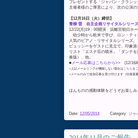
プレゼントする「ジャパン・クラシック
主催者様のご厚意により、次の公演の
【12月16日（火）締切】
青柳 晋 自主企画リサイタルシリーズ 
12/22(月)19：00開演 浜離宮朝日ホ
幼少時から欧米で学び、ロン・ティ
人気のピアノ・リサイタルシリーズ。
ビュッシーをゲストに見立て、印象派
リスト「エステ荘の噴水」「ダンテを
奏版）、他。
■
メール応募はこちらから>>
(12/1
※上記メールリンクが機能しない場合は
こちら
を
※メールのみで追加応募を受け付けます（往復葉
ほんものの感動体験をどうぞお楽しみ
Date:
12/05/2014
Category:
ジャ
2014年11月のご報告