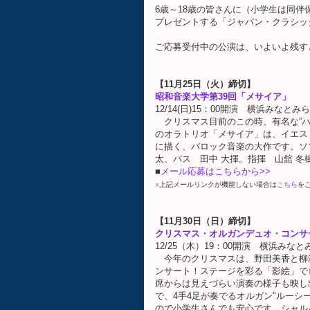
6歳～18歳の皆さんに（小学生は同
プレゼントする「ジャパン・クラシック
ご応募受付中の公演は、いよいよ残す
【11月25日（火）締切】
昭和音楽大学第39回「メサイア」
12/14(日)15：00開演 横浜みなと
クリスマス目前のこの時、有名な”ハ
のオラトリオ「メサイア」は、イエス
に描く、バロック音楽の大作です。ソプ
太、バス 田中 大揮。指揮 山舘 
■
メール応募はこちらから>>
※上記メールリンクが機能しない場合は
こちら
を
【11月30日（日）締切】
クリスマス・オルガンデュオ・コンサ
12/25（木）19：00開演 横浜みな
今年のクリスマスは、野田美香と柳
ンサート！ステージを彩る「影絵」でロ
席からは見えづらい演奏の様子も映し
で、4手4足が奏でるオルガン"ルーシ
ので小学生さんでも安心です。シャル