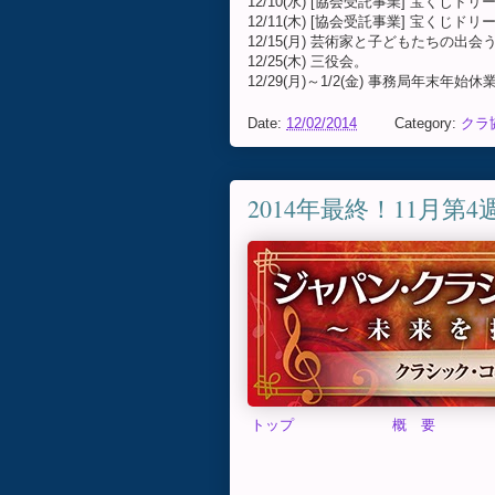
12/10(水) [協会受託事業] 宝く
12/11(木) [協会受託事業] 宝く
12/15(月) 芸術家と子どもたちの出
12/25(木) 三役会。
12/29(月)～1/2(金) 事務局年末年始休
Date:
12/02/2014
Category:
クラ協
2014年最終！11月第
トップ
概 要