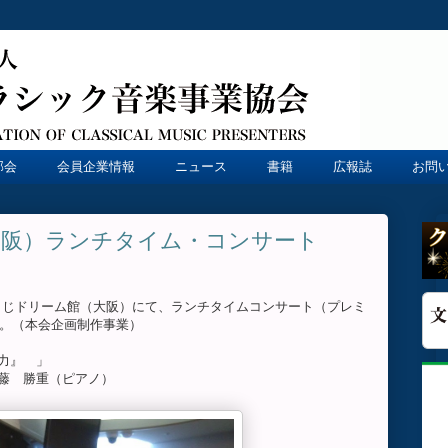
部会
会員企業情報
ニュース
書籍
広報誌
お問
大阪）ランチタイム・コンサート
り、宝くじドリーム館（大阪）にて、ランチタイムコンサート（プレミ
した。（本会企画制作事業）
力』 」
藤 勝重（ピアノ）