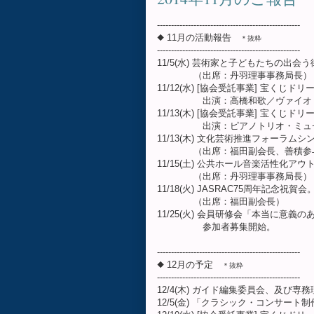
---------------------------------------------------
◆ 11月の活動報告
＊抜粋
---------------------------------------------------
11/5(水) 芸術家と子どもたちの出会
（出席：丹羽理事事務局長）
11/12(水) [協会受託事業] 宝く
出演：高橋和歌／ヴァイオリン
11/13(木) [協会受託事業] 宝く
出演：ピアノトリオ・ミュゼ（
11/13(木) 文化芸術推進フォーラ
（出席：福田副会長、善積参
11/15(土) 公共ホール音楽活性化
（出席：丹羽理事事務局長）
11/18(火) JASRAC75周年記念祝賀会
（出席：福田副会長）
11/25(火) 会員研修会「本当に意
参加者募集開始。
---------------------------------------------------
◆ 12月の予定
＊抜粋
---------------------------------------------------
12/4(木) ガイド編集委員会、及び
12/5(金) 「クラシック・コンサ