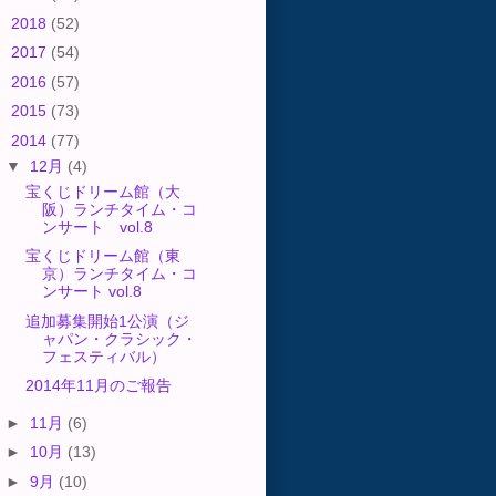
►
2018
(52)
►
2017
(54)
►
2016
(57)
►
2015
(73)
▼
2014
(77)
▼
12月
(4)
宝くじドリーム館（大
阪）ランチタイム・コ
ンサート vol.8
宝くじドリーム館（東
京）ランチタイム・コ
ンサート vol.8
追加募集開始1公演（ジ
ャパン・クラシック・
フェスティバル）
2014年11月のご報告
►
11月
(6)
►
10月
(13)
►
9月
(10)