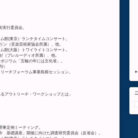
う街実行委員会。
じドリーム館(東京）ランチタイムコンサート。
（音楽芸術家協会所属）、他。
じドリーム館(大阪）トワイライトコンサート。
プレルーディオ所属）、他。
ムシンポジウム「五輪の年には文化省」。
与）
アウトリーチフォーラム事業島根セッション。
。
義のあるアウトリーチ・ワークショップとは」
専務理事定例ミーティング。
ート制作 基礎講座」開催に向けた調査研究委員会（反省会）。