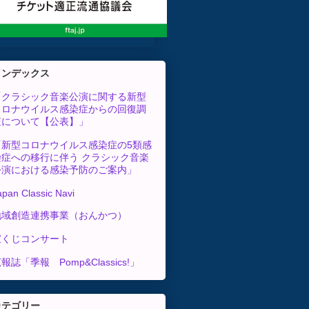
インデックス
「クラシック音楽公演に関する新型
コロナウイルス感染症からの回復調
査について【公表】」
「新型コロナウイルス感染症の5類感
染症への移行に伴う クラシック音楽
公演における感染予防のご案内」
apan Classic Navi
地域創造連携事業（おんかつ）
宝くじコンサート
報誌「季報 Pomp&Classics!」
カテゴリー