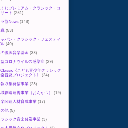
宝くじプレミアム・クラシック・コ
ンサート
(251)
ラ協News
(148)
組織
(53)
ジャパン・クラシック・フェスティ
バル
(40)
心の復興音楽基金
(33)
新型コロナウイルス感染症
(29)
-Classic《こども青少年クラシック
音楽普及プロジェクト》
(24)
情報収集発信事業
(23)
地域創造連携事業（おんかつ）
(19)
音楽関連人材育成事業
(17)
その他
(5)
クラシック音楽普及事業
(3)