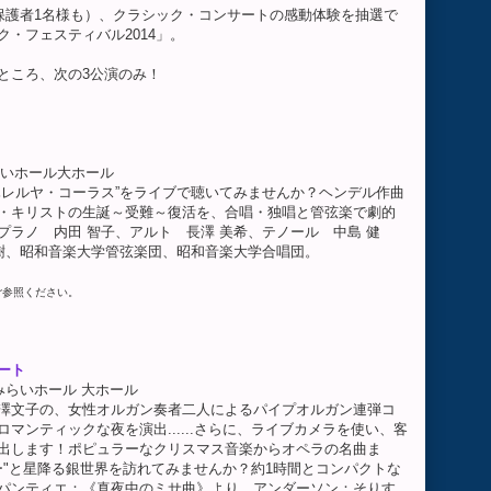
伴保護者1名様も）、クラシック・コンサートの感動体験を抽選で
・フェスティバル2014」。
ところ、次の3公演のみ！
みらいホール大ホール
レルヤ・コーラス”をライブで聴いてみませんか？ヘンデル作曲
・キリストの生誕～受難～復活を、合唱・独唱と管弦楽で劇的
ラノ 内田 智子、アルト 長澤 美希、テノール 中島 健
冬樹、昭和音楽大学管弦楽団、昭和音楽大学合唱団。
ご参照ください。
ート
とみらいホール 大ホール
澤文子の、女性オルガン奏者二人によるパイプオルガン連弾コ
マンティックな夜を演出......さらに、ライブカメラを使い、客
出します！ポピュラーなクリスマス音楽からオペラの名曲ま
ー"と星降る銀世界を訪れてみませんか？約1時間とコンパクトな
パンティエ：《真夜中のミサ曲》より、アンダーソン：そりす