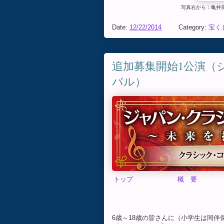
写真右から：亀井
Date:
12/22/2014
Category:
宝く
追加募集開始1公演（
バル）
トップ
概 要
6歳～18歳の皆さんに（小学生は同