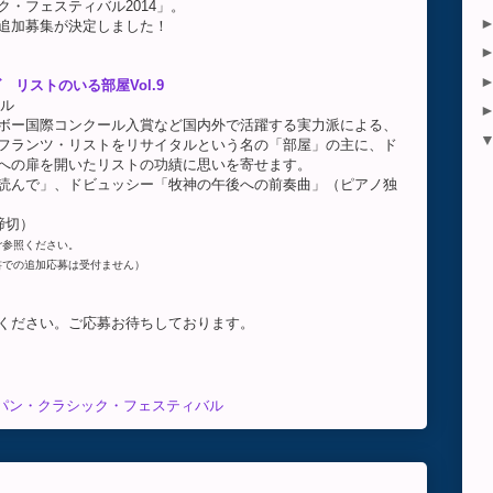
・フェスティバル2014」。
追加募集が決定しました！
リストのいる部屋Vol.9
ール
ボー国際コンクール入賞など国内外で活躍する実力派による、
フランツ・リストをリサイタルという名の「部屋」の主に、ド
への扉を開いたリストの功績に思いを寄せます。
読んで」、ドビュッシー「牧神の午後への前奏曲」（ピアノ独
6締切）
ご参照ください。
書での追加応募は受付ません）
ください。ご応募お待ちしております。
パン・クラシック・フェスティバル