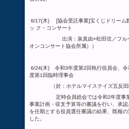
6/17(木) [協会受託事業]宝くじドリー
ッ ク・コンサート
出演：泉真由×松田弦／フルート
オンコンサート協会所属））
6/24(木) 令和3年度第2回執行役員会、
度第1回臨時理事会
（於：ホテルマイステイズ五反田
定時会員総会では令和2年度事業報
事業計画・収支予算等の審議を行い、承認
を任期とする役員選任審議の結果、既報の
した。