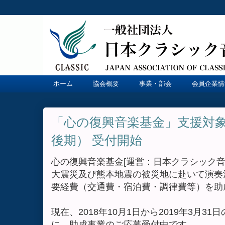
ホーム
協会概要
事業・部会
会員企業情
「心の復興音楽基金」支援対象
後期） 受付開始
心の復興音楽基金[運営：日本クラシック
大震災及び熊本地震の被災地に赴いて演奏
要経費（交通費・宿泊費・調律費等）を助
現在、2018年10月1日から2019年3月
に、助成事業のご応募受付中です。