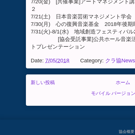
7/20(金) [共催事業]アートマネジメン
２
7/21(土) 日本音楽芸術マネジメント学
7/30(月) 心の復興音楽基金 2018年
7/31(火)-8/1(水) 地域創造フェスティバル2
[協会受託事業]公共ホール音楽活性
トプレゼンテーション
Date:
7/05/2018
Category:
クラ協News
新しい投稿
ホーム
モバイル バージョ
協会概要