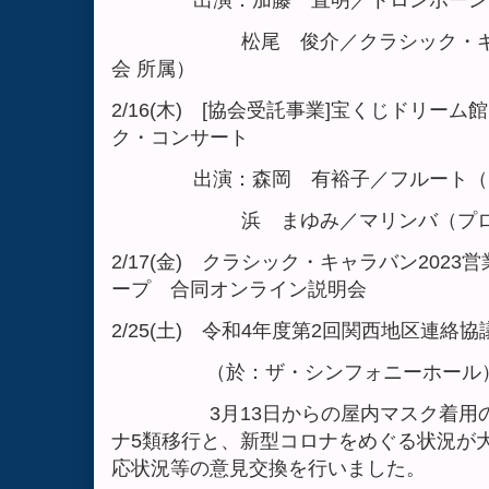
松尾 俊介／クラシック・ギター
会 所属）
2/16(木) [協会受託事業]宝くじドリー
ク・コンサート
出演：森岡 有裕子／フルート（プロ
浜 まゆみ／マリンバ（プロ アル
2/17(金) クラシック・キャラバン202
ープ 合同オンライン説明会
2/25(土) 令和4年度第2回関西地区連絡協
（於：ザ・シンフォニーホール
3月13日からの屋内マスク着用の緩
ナ5類移行と、新型コロナをめぐる状況が
応状況等の意見交換を行いました。