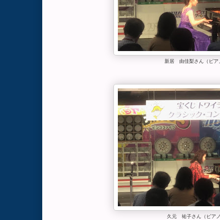
新居 由佳梨さん（ピア
久元 祐子さん（ピア