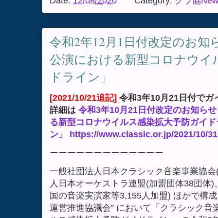
Date:
12/08/2020
Category:
クラ協New
令和2年12月1日付改定のお知
公演における新型コロナウイ
ドライン」
[2021/10/21追記]
令和3年10月21日付で
詳細は
令和3年10月21日付改定のお知ら
る新型コロナウイルス感染拡大予防ガイド
ン」
https://www.classic.or.jp/2021/10/3
ーーーーーーーーーーーーー
一般社団法人日本クラシック音楽事業協会(
人日本オーケストラ連盟(加盟団体38団体
国の音楽実演家等3,155人加盟) ほかで
運営推進協議会” において「クラシック音