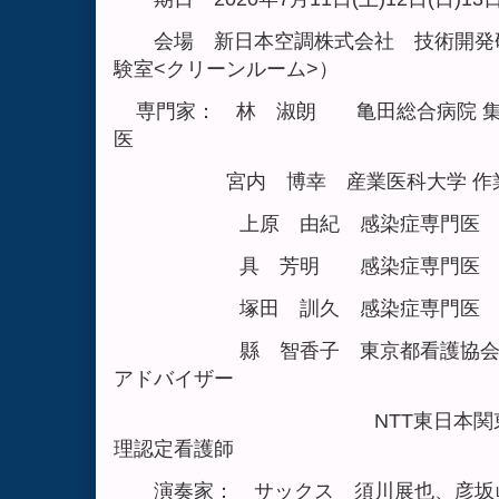
会場 新日本空調株式会社 技術開発研
験室<クリーンルーム>）
専門家： 林 淑朗 亀田総合病院 集
医
宮内 博幸 産業医科大学 作業環
上原 由紀 感染症専門医
具 芳明 感染症専門医
塚田 訓久 感染症専門医
縣 智香子 東京都看護協会 新
アドバイザー
NTT東日本関東病院 感染
理認定看護師
演奏家： サックス 須川展也、彦坂眞