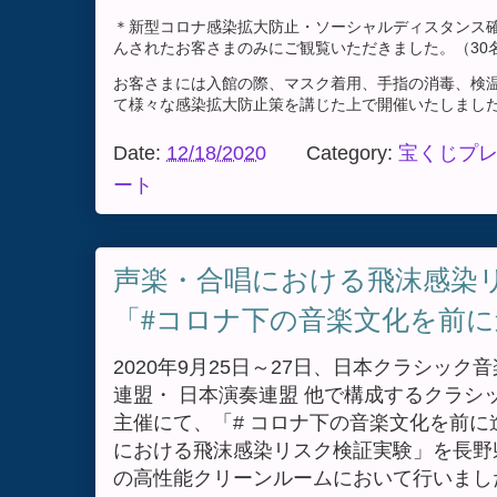
＊新型コロナ感染拡大防止・ソーシャルディスタンス
んされたお客さまのみにご観覧いただきました。（30
お客さまには入館の際、マスク着用、手指の消毒、検
て様々な感染拡大防止策を講じた上で開催いたしまし
Date:
12/18/2020
Category:
宝くじプ
ート
声楽・合唱における飛沫感染リ
「#コロナ下の音楽文化を前
2020年9月25日～27日、日本クラシッ
連盟・ 日本演奏連盟 他で構成するクラシ
主催にて、「# コロナ下の音楽文化を前に
における飛沫感染リスク検証実験」を長野
の高性能クリーンルームにおいて行いま