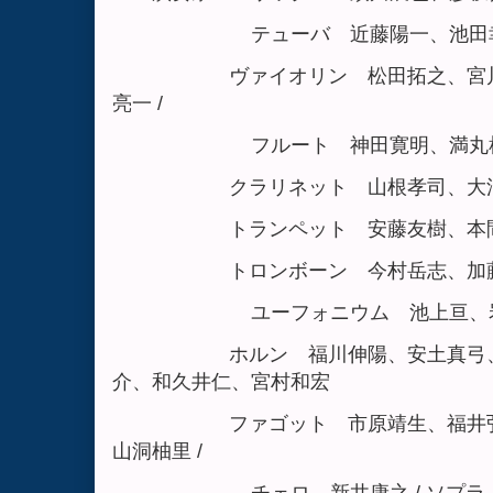
テューバ 近藤陽一、池田幸広、
ヴァイオリン 松田拓之、宮川奈々 
亮一 /
フルート 神田寛明、満丸彬人、
クラリネット 山根孝司、大浦綾
トランペット 安藤友樹、本間千
トロンボーン 今村岳志、加藤直
ユーフォニウム 池上亘、岩黒綾
ホルン 福川伸陽、安土真弓、堀 風
介、和久井仁、宮村和宏
ファゴット 市原靖生、福井弘康、
山洞柚里 /
チェロ 新井康之 / ソプラノ 塚