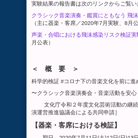
実験結果の報告書は次のリンクからご覧い
クラシック⾳楽演奏・鑑賞にともなう ⾶
（主に器楽・客席／2020年7月実験、8月
声楽・合唱における飛沫感染リスク検証実
月公表）
＜ 概 要 ＞
科学的検証 #コロナ下の音楽文化を前に進
〜クラシック音楽演奏会・音楽活動を安心
文化庁令和２年度文化芸術活動の継続
演運営推進協議会による共同申請］
【器楽・客席における検証】
期日 2020年7月11日(土)12日(日)13