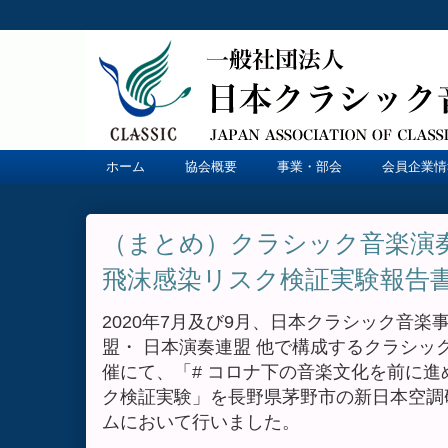
ホーム
協会概要
事業・部会
会員企業情
（まとめ）クラシック音楽
飛沫感染リスク検証実験報告
2020年7月及び9月、日本クラシック音
盟・ 日本演奏連盟 他で構成するクラシッ
催にて、「# コロナ下の音楽文化を前に進
ク検証実験」を長野県茅野市の新日本空調
ムにおいて行いました。