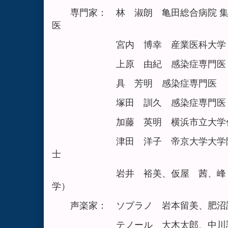
専門家： 林 淑朗 亀田総合病院 集
医
宮内 博幸 産業医科大学 作業
上原 由紀 感染症専門医
具 芳明 感染症専門医
塚田 訓久 感染症専門医
加藤 英明 横浜市立大学付属
津田 洋子 帝京大学大学院 公
士
岩井 裕美、仮屋 茜、峰 政貴
学）
声楽家： ソプラノ 岩本留美、肥沼諒
テノール 大木太郎、中川誠宏