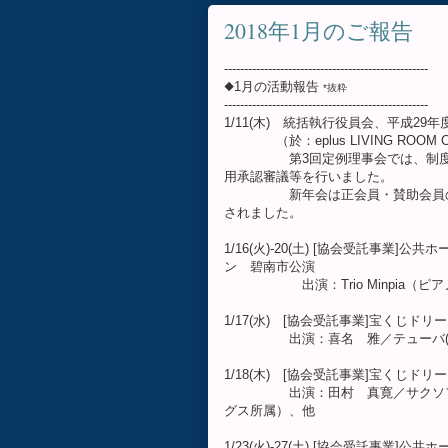
2018年1月のご報告
---------------------------------------------------
◆1月の活動報告
*抜粋
---------------------------------------------------
1/11(木) 統括執行役員会、平成29
（於：eplus LIVING ROOM C
第3回定例理事会では、制度改革
用承認審議等を行いました。
新年会は正会員・賛助会員の皆様
されました。
1/16(火)-20(土) [協会受託事
ン 碧南市公演
出演：Trio Minpia（ピア
1/17(水) [協会受託事業]宝くじド
出演：喜名 雅／テューバ(プロ
1/18(木) [協会受託事業]宝くじド
出演：田村 真寛／サクソフォン
グス所属）、他
1/23(火)-27(土) [協会受託事