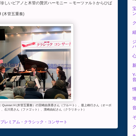
 珍しいピアノと木管の贅沢ハーモニー ～モーツァルトからひば
H (木管五重奏)
ク
Y
Quintet H (木管五重奏）の宮崎由美香さん（フルート）、最上峰行さん（オーボ
）、石川晃さん（ファゴット）、濱崎由紀さん（クラリネット）
じプレミアム・クラシック・コンサート