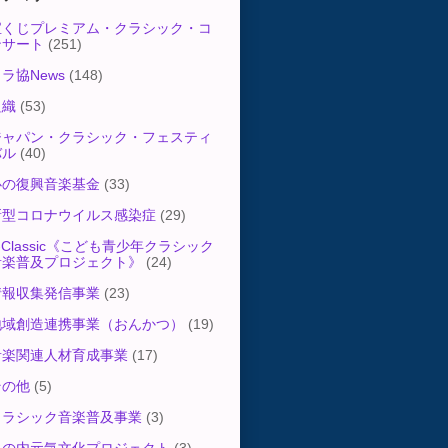
宝くじプレミアム・クラシック・コ
ンサート
(251)
ラ協News
(148)
組織
(53)
ジャパン・クラシック・フェスティ
バル
(40)
心の復興音楽基金
(33)
新型コロナウイルス感染症
(29)
-Classic《こども青少年クラシック
音楽普及プロジェクト》
(24)
情報収集発信事業
(23)
地域創造連携事業（おんかつ）
(19)
音楽関連人材育成事業
(17)
その他
(5)
クラシック音楽普及事業
(3)