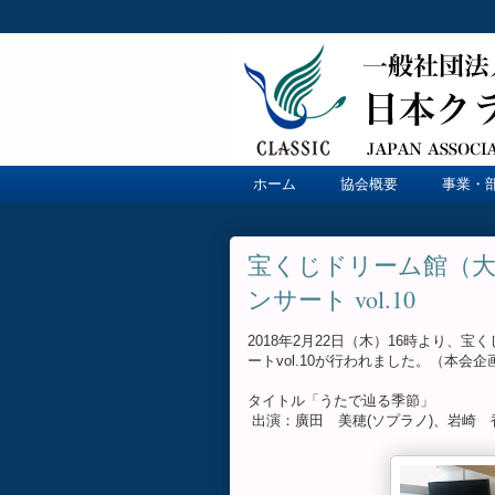
ホーム
協会概要
事業・
宝くじドリーム館（
ンサート vol.10
2018年2月22日（木）16時より
ートvol.10が行われました。（本会
タイトル「うたで辿る季節」
出演：廣田 美穂(ソプラノ)、岩崎 