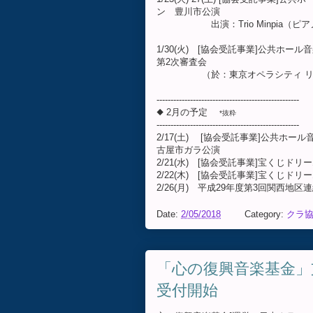
ン 豊川市公演
出演：Trio Minpia（ピア
1/30(火) [協会受託事業]公共
第2次審査会
（於：東京オペラシティ リサ
---------------------------------------------------
◆ 2月の予定
*抜粋
---------------------------------------------------
2/17(土) [協会受託事業]公共
古屋市ガラ公演
2/21(水) [協会受託事業]宝くじド
2/22(木) [協会受託事業]宝くじド
2/26(月) 平成29年度第3回関西地
Date:
2/05/2018
Category:
クラ協
「心の復興音楽基金」
受付開始