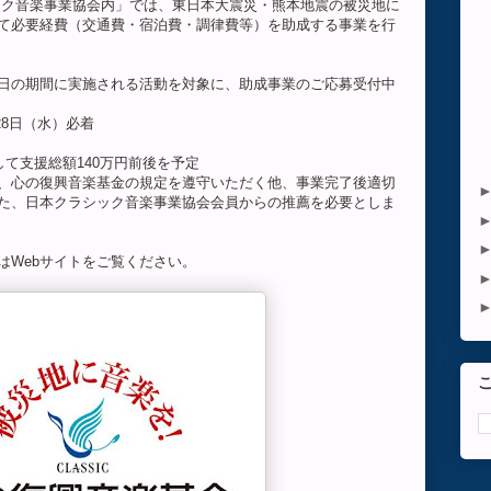
ック音楽事業協会内」では、東日本大震災・熊本地震の被災地に
て必要経費（交通費・宿泊費・調律費等）を助成する事業を行
9月30日の期間に実施される活動を対象に、助成事業のご応募受付中
月28日（水）必着
して支援総額140万円前後を予定
、心の復興音楽基金の規定を遵守いただく他、事業完了後適切
た、日本クラシック音楽事業協会会員からの推薦を必要としま
はWebサイトをご覧ください。