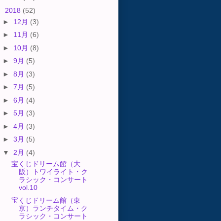
▼
2018
(52)
►
12月
(3)
►
11月
(6)
►
10月
(8)
►
9月
(5)
►
8月
(3)
►
7月
(5)
►
6月
(4)
►
5月
(3)
►
4月
(3)
►
3月
(5)
▼
2月
(4)
宝くじドリーム館（大
阪）トワイライト・ク
ラシック・コンサート
vol.10
宝くじドリーム館（東
京）ランチタイム・ク
ラシック・コンサート