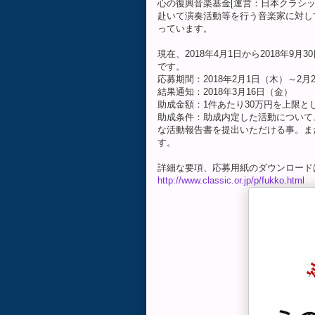
心の復興音楽基金[運営：日本クラシ
赴いて演奏活動等を行う音楽家に対し
っています。
現在、2018年4月1日から2018年
です。
応募期間：2018年2月1日（木）～2
結果通知：2018年3月16日（金）
助成金額：1件あたり30万円を上限と
助成条件：助成内定した活動について
な活動報告書を提出いただける事。ま
す。
詳細な要項、応募用紙のダウンロード
http://www.classic.or.jp/p/fukko.html