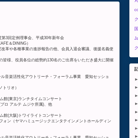
c
年度第3回定例理事会、平成30年新年会
J
AFE＆DINING）
や各種事業の進捗報告の他、会員入退会審議、後援名義使
、役員各位の総勢約130名のご出席をいただき盛大に開催
業]公共ホール音楽活性化アウトリーチ・フォーラム事業 愛知セッショ
ノトリオ）
リーム館(東京)ランチタイムコンサート
 アルテ ムジケ所属)、他
リーム館(大阪)トワイライトコンサート
（ヤマハミュージックエンタテインメントホールディン
業]公共ホール音楽活性化アウトリーチ・フォーラム事業 愛知セッショ