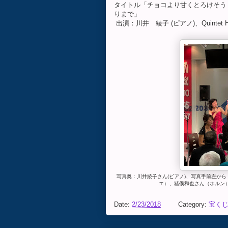
タイトル「チョコより甘くとろけそう
りまで」
出演：川井 綾子 (ピアノ)、Quintet 
写真奥：川井綾子さん(ピアノ)、写真手前左から：
エ）、猪俣和也さん（ホルン
Date:
2/23/2018
Category:
宝く