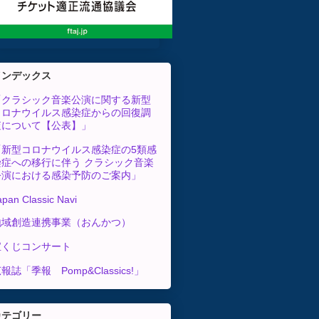
インデックス
「クラシック音楽公演に関する新型
コロナウイルス感染症からの回復調
査について【公表】」
「新型コロナウイルス感染症の5類感
染症への移行に伴う クラシック音楽
公演における感染予防のご案内」
apan Classic Navi
地域創造連携事業（おんかつ）
宝くじコンサート
報誌「季報 Pomp&Classics!」
カテゴリー