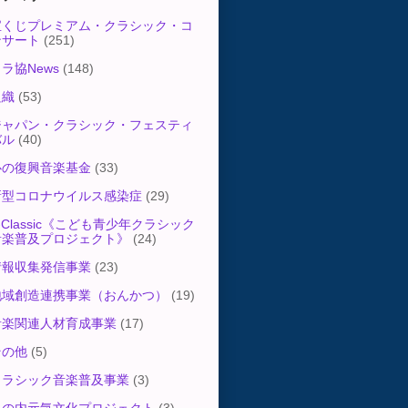
宝くじプレミアム・クラシック・コ
ンサート
(251)
ラ協News
(148)
組織
(53)
ジャパン・クラシック・フェスティ
バル
(40)
心の復興音楽基金
(33)
新型コロナウイルス感染症
(29)
-Classic《こども青少年クラシック
音楽普及プロジェクト》
(24)
情報収集発信事業
(23)
地域創造連携事業（おんかつ）
(19)
音楽関連人材育成事業
(17)
その他
(5)
クラシック音楽普及事業
(3)