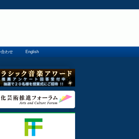
い合わせ
English