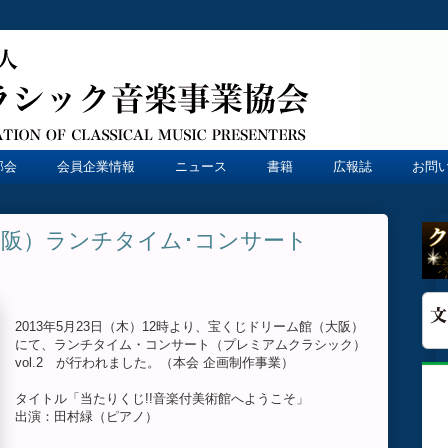
部会
会員企業情報
ニュース
書籍
広報誌
お問
阪）ランチタイム･コンサート
2013年5月23日（木）12時より、宝くじドリーム館（大阪）
にて、ランチタイム・コンサート（プレミアムクラシック）
vol.2 が行われました。（本会 企画制作事業）
タイトル「当たりくじ!!音楽付美術館へようこそ」
出演：田村緑（ピアノ）