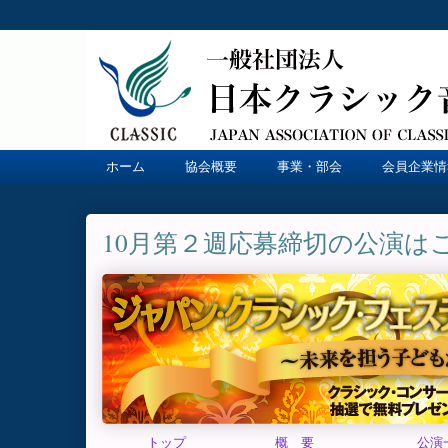
ホーム
協会概要
事業・部会
会員企業情
10月第２週応募締切の公演は
トップ
概 要
公演