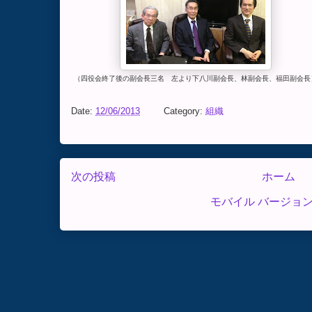
（四役会終了後の副会長三名 左より下八川副会長、林副会長、福田副会長
Date:
12/06/2013
Category:
組織
次の投稿
ホーム
モバイル バージョ