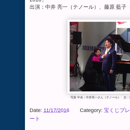
出演：中井 亮一（テノール）、藤原 藍子
写真 中央：中井亮一さん（テノール） 左
Date:
11/17/2016
Category:
宝くじプレ
ート