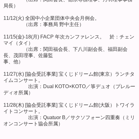
局長）
11/12(火) 全国中小企業団体中央会月例会。
（出席：事務局 野中主任）
11/15(金)-18(月) FACP 年次カンファレンス。 於：チェン
マイ（タイ）
（出席：関田福会長、下八川副会長、福田副会
長、茂田理事、佐藤監
事、他）
11/27(水) [協会受託事業] 宝くじドリーム館(東京）ランチタ
イムコンサート。
出演：Dual KOTO×KOTO／箏デュオ（プレルー
ディオ所属）
11/28(木) [協会受託事業] 宝くじドリーム館(大阪）トワイラ
イトコンサート。
出演：Quatuor B／サクソフォーン四重奏（ミリ
オンコンサート協会所属）