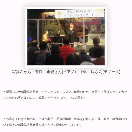
写真左から：奈良 希愛さん(ピアノ)、中鉢 聡さん(テノール)
＊新型コロナ感染拡大防止・ソーシャルディスタンス確保のため、当日くじ引き抽せんで当せ
んされたお客さまのみにご観覧いただきました。（40名限定）
＊お客さまには入館の際、マスク着用、手指の消毒、検温をお願いする他、客席・舞台等にお
いて様々な感染拡大防止策を講じた上で開催いたしました。