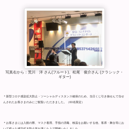
写真右から：荒川 洋 さん(フルート)、松尾 俊介さん (クラシック・
ギター)
＊新型コロナ感染拡大防止・ソーシャルディスタンス確保のため、当日くじ引き抽せんで当せ
んされたお客さまのみにご観覧いただきました。（60名限定）
＊お客さまには入館の際、マスク着用、手指の消毒、検温をお願いする他、客席・舞台等にお
いて様々な感染拡大防止策を講じた上で開催いたしました。