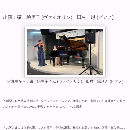
出演：礒 絵里子 (ヴァイオリン)、田村 緑 (ピアノ)
写真左から：礒 絵里子さん (ヴァイオリン)、田村 緑さん (ピアノ)
＊新型コロナ感染拡大防止・ソーシャルディスタンス確保のため、当日くじ引き抽せんで当せ
んされたお客さまのみにご観覧いただきました。（40名限定）
＊お客さまには入館の際、マスク着用、手指の消毒、検温をお願いする他、客席・舞台等にお