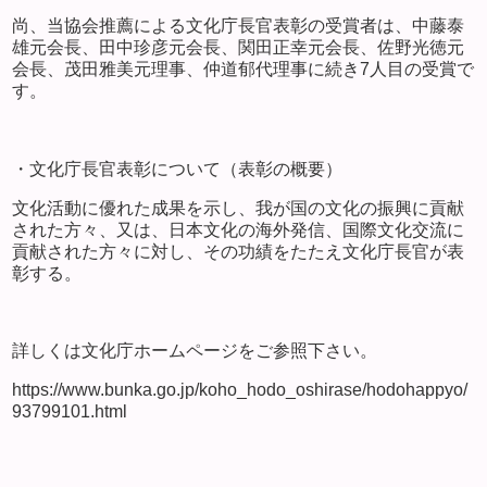
尚、当協会推薦による文化庁長官表彰の受賞者は、中藤泰
雄元会長、田中珍彦元会長、関田正幸元会長、佐野光徳元
会長、茂田雅美元理事、仲道郁代理事に続き7人目の受賞で
す。
・文化庁長官表彰について（表彰の概要）
文化活動に優れた成果を示し、我が国の文化の振興に貢献
された方々、又は、日本文化の海外発信、国際文化交流に
貢献された方々に対し、その功績をたたえ文化庁長官が表
彰する。
詳しくは文化庁ホームページをご参照下さい。
https://www.bunka.go.jp/koho_hodo_oshirase/hodohappyo/
93799101.html