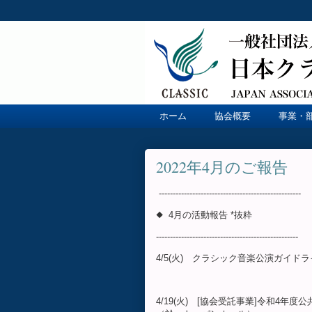
ホーム
協会概要
事業・
2022年4月のご報告
---------------------------------------------------
◆ 4月の活動報告 *抜粋
---------------------------------------------------
4/5(火) クラシック音楽公演ガイ
4/19(火) [協会受託事業]令和4