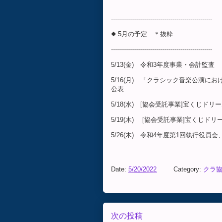
---------------------------------------------------
◆ 5月の予定 ＊抜粋
---------------------------------------------------
5/13(金) 令和3年度事業・会計監査
5/16(月) 「クラシック音楽公演
公表
5/18(水) [協会受託事業]宝くじ
5/19(木) [協会受託事業]宝くじ
5/26(木) 令和4年度第1回執行
Date:
5/20/2022
Category:
クラ協
次の投稿