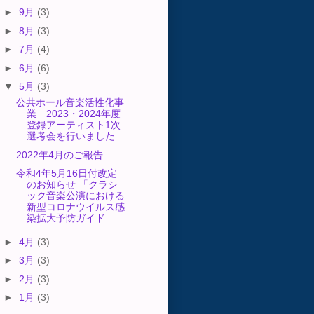
►
9月
(3)
►
8月
(3)
►
7月
(4)
►
6月
(6)
▼
5月
(3)
公共ホール音楽活性化事
業 2023・2024年度
登録アーティスト1次
選考会を行いました
2022年4月のご報告
令和4年5月16日付改定
のお知らせ 「クラシ
ック音楽公演における
新型コロナウイルス感
染拡大予防ガイド...
►
4月
(3)
►
3月
(3)
►
2月
(3)
►
1月
(3)