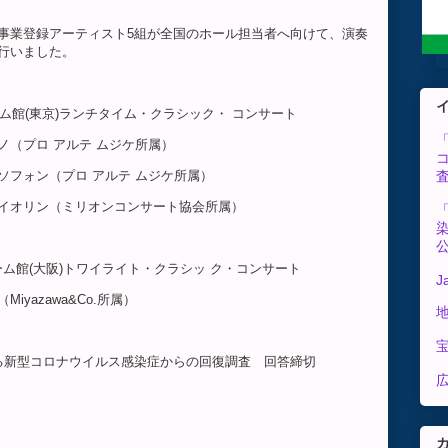
録アーティスト5組が全国のホール担当者へ向けて、演奏
行いました。
リーム館(東京)ランチタイム・クラシック・ コンサート
ロ アルテ ムジケ所属）
プロ アルテ ムジケ所属）
（ミリオンコンサート協会所属）
リーム館(大阪)トワイライト・クラシッ ク・コンサート
J
zawa&Co.所属）
関する新型コロナウイルス感染症からの回復調査 回答締切
広