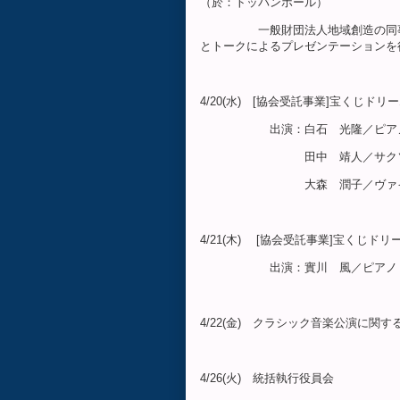
（於：トッパンホール）
一般財団法人地域創造の同事業登
とトークによるプレゼンテーションを
4/20(水) [協会受託事業]宝くじド
出演：白石 光隆／ピアノ（プ
田中 靖人／サクソフォン（
大森 潤子／ヴァイオリン
4/21(木) [協会受託事業]宝くじド
出演：實川 風／ピアノ（Miya
4/22(金) クラシック音楽公演に
4/26(火) 統括執行役員会