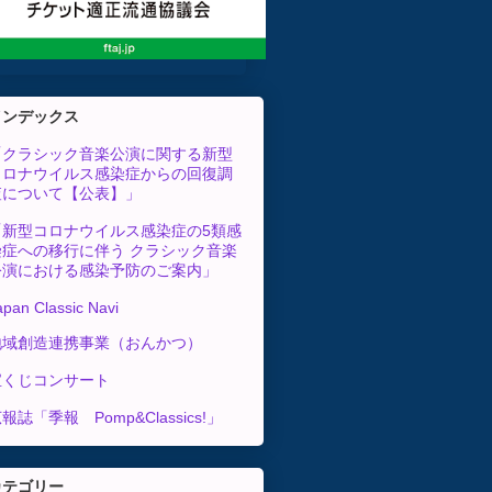
インデックス
「クラシック音楽公演に関する新型
コロナウイルス感染症からの回復調
査について【公表】」
「新型コロナウイルス感染症の5類感
染症への移行に伴う クラシック音楽
公演における感染予防のご案内」
apan Classic Navi
地域創造連携事業（おんかつ）
宝くじコンサート
報誌「季報 Pomp&Classics!」
カテゴリー