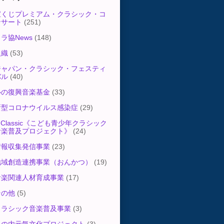
宝くじプレミアム・クラシック・コ
ンサート
(251)
ラ協News
(148)
組織
(53)
ジャパン・クラシック・フェスティ
バル
(40)
心の復興音楽基金
(33)
新型コロナウイルス感染症
(29)
-Classic《こども青少年クラシック
音楽普及プロジェクト》
(24)
情報収集発信事業
(23)
地域創造連携事業（おんかつ）
(19)
音楽関連人材育成事業
(17)
その他
(5)
クラシック音楽普及事業
(3)