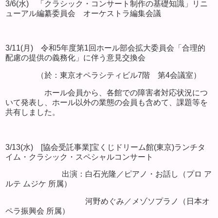
3/6(水) 「クラシック・コンサート制作の基礎知識」リニ
ューアル編纂委員会 オーケストラ編集会議
3/11(月) 令和5年度第1回ホール部会拡大委員会「合理的
配慮の提供の義務化」に伴う意見交換会
（於：東京オペラシティビル7階 第4会議室）
ホール会員から、各館での障害者対応状況につ
いて発表し、ホール以外の業態の会員も含めて、課題等を
共有しました。
3/13(水) [協会受託事業]宝くじドリーム館(東京)ランチタ
イム・クラシック・スペシャルコンサート
出演：白石光隆／ピアノ・お話し（プロ ア
ルテ ムジケ 所属）
河野めぐみ／メゾソプラノ（日本オ
ペラ振興会 所属）