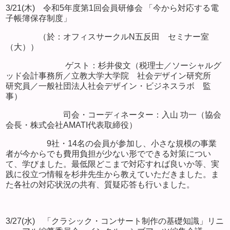
3/21(木) 令和5年度第1回会員研修会 「今から対応する電
子帳簿保存制度」
（於：オフィスサークルN五反田 セミナー室
（大））
ゲスト：杉井俊文（税理士／ソーシャルグ
ッド会計事務所／立教大学大学院 社会デザイン研究所
研究員／一般社団法人社会デザイン・ビジネスラボ 監
事）
司会・コーディネーター：入山 功一（協会
会長・株式会社AMATI代表取締役）
9社・14名の会員が参加し、小さな規模の事業
者が今からでも費用負担が少ない形でできる対策につい
て、学びました。最低限どこまで対応すれば良いか等、実
践に役立つ情報を杉井先生から教えていただきました。ま
た各社の対応状況の共有、質疑応答も行いました。
3/27(水) 「クラシック・コンサート制作の基礎知識」リニ