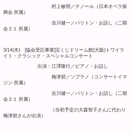
村上敏明／テノール（日本オペラ振
興会 所属）
吉川健一／バリトン・お話し（二期
会２１ 所属）
3/14(木) [協会受託事業]宝くじドリーム館(大阪)トワイラ
イト・クラシック・スペシャルコンサート
出演：江澤隆行／ピアノ・お話し
梅津碧／ソプラノ（コンサートイマ
ジン 所属）
吉川健一／バリトン・お話し（二期
会２１ 所属）
（当初予定の大森智子さんに代わり
梅津碧さんが出演）