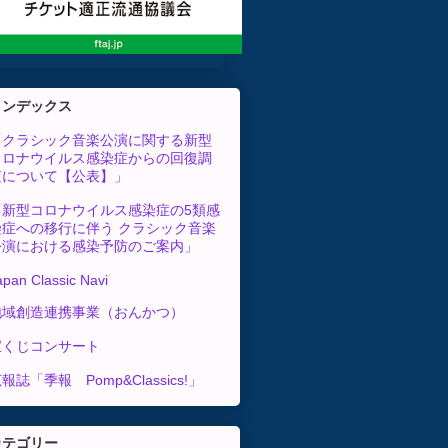
インデックス
「クラシック音楽公演に関する新型
コロナウイルス感染症からの回復調
査について【公表】」
「新型コロナウイルス感染症の5類感
染症への移行に伴う クラシック音楽
公演における感染予防のご案内」
apan Classic Navi
地域創造連携事業（おんかつ）
宝くじコンサート
報誌「季報 Pomp&Classics!」
カテゴリー