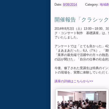
Date:
8/08/2014
Category:
地域
開催報告「クラシック
2014年8月2日（土）13:00～18:0
ク・コンサート制作 基礎講座」は、
了いたしました。
アンケートでは「とても良かった」42人
「まあまあだった」6人（7％）、「期
「業界の最先端で活躍中の方々の熱意
の話が聞けた」「自分の仕事の社会的
今後、修了された受講生は特典のイン
トの現場を、実際に体験していただく
講座の詳細はこちらから>>