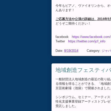
今年もピアノ、ヴァイオリンから、オ
んあります！
ご応募方法や公演の詳細は、2014年
どうぞご期待ください！
facebook
https://www.facebook.com/
Twitter
https://twitter.com/jcf_info
Date:
8/19/2014
Category:
ジャ
地域創造フェスティバル
一般財団法人地域創造の最近の取り組
る情報を得ることができる、「地域創造
京芸術劇場（池袋）で開催されました
シンポジウム、セミナー、アーティス
性化支援事業登録アーティストプレゼ
受託しました。