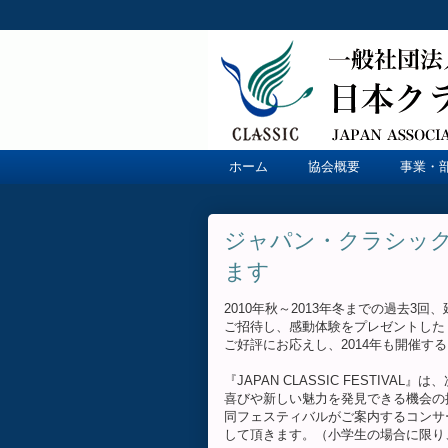
ホーム
協会概要
事業・
ジャパン・クラシック
ます
2010年秋～2013年冬までの過去3
ご招待し、感動体験をプレゼントした『JAP
ご好評にお応えし、2014年も開催す
『JAPAN CLASSIC FESTI
喜びや新しい魅力を発見できる機会の
同フェスティバルがご案内するコンサ
して頂きます。（小学生の場合に限り