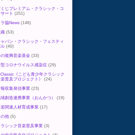
宝くじプレミアム・クラシック・コ
ンサート
(251)
ラ協News
(148)
組織
(53)
ジャパン・クラシック・フェスティ
バル
(40)
心の復興音楽基金
(33)
新型コロナウイルス感染症
(29)
-Classic《こども青少年クラシック
音楽普及プロジェクト》
(24)
情報収集発信事業
(23)
地域創造連携事業（おんかつ）
(19)
音楽関連人材育成事業
(17)
その他
(5)
クラシック音楽普及事業
(3)