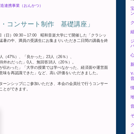
創造連携事業（おんかつ）
・コンサート制作 基礎講座」
ク
0、3日（日）09:30～17:00 昭和音楽大学にて開催した「クラシッ
猛暑の中、満員の受講生にお集まりいただき二日間の講義を終
（47%）、「良かった」23人（26％）、
待外れだった」0人、無回答18人（20％）。
が伝わった」「大学の授業では学べなかった、経済面や運営面
意味を再認識できた」など、高い評価をいただきました。
Y
ターンシップにご参加いただき、本会の会員社で行うコンサー
ことができます。