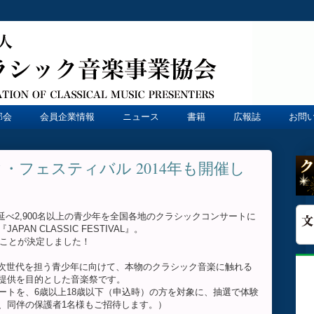
部会
会員企業情報
ニュース
書籍
広報誌
お問
・フェスティバル 2014年も開催し
回、延べ2,900名以上の青少年を全国各地のクラシックコンサートに
AN CLASSIC FESTIVAL』。
ることが決定しました！
VAL』は、次世代を担う青少年に向けて、本物のクラシック音楽に触れる
提供を目的とした音楽祭です。
ートを、6歳以上18歳以下（申込時）の方を対象に、抽選で体験
、同伴の保護者1名様もご招待します。）