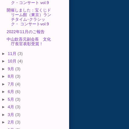
ク・コンサート vol.9
開催しました：宝くじド
リーム館（東京）ラン
チタイム･クラシッ
ク・ コンサートvol.9
2022年11月のご報告
中山欽吾元副会長 文化
庁長官表彰受賞！
►
11月
(3)
►
10月
(4)
►
9月
(3)
►
8月
(3)
►
7月
(4)
►
6月
(6)
►
5月
(3)
►
4月
(3)
►
3月
(3)
►
2月
(3)