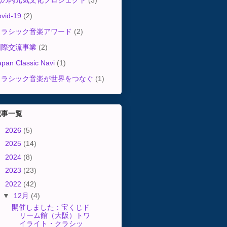
丸の内元気文化プロジェクト
(3)
ovid-19
(2)
クラシック音楽アワード
(2)
国際交流事業
(2)
apan Classic Navi
(1)
クラシック音楽が世界をつなぐ
(1)
記事一覧
►
2026
(5)
►
2025
(14)
►
2024
(8)
►
2023
(23)
▼
2022
(42)
▼
12月
(4)
開催しました：宝くじド
リーム館（大阪）トワ
イライト・クラシッ