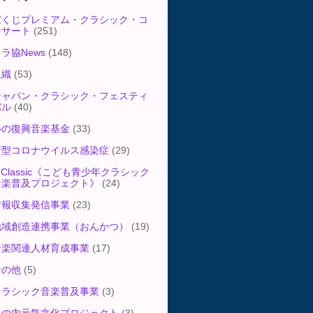
宝くじプレミアム・クラシック・コ
ンサート
(251)
ラ協News
(148)
組織
(53)
ジャパン・クラシック・フェスティ
バル
(40)
心の復興音楽基金
(33)
新型コロナウイルス感染症
(29)
-Classic《こども青少年クラシック
音楽普及プロジェクト》
(24)
情報収集発信事業
(23)
地域創造連携事業（おんかつ）
(19)
音楽関連人材育成事業
(17)
その他
(5)
クラシック音楽普及事業
(3)