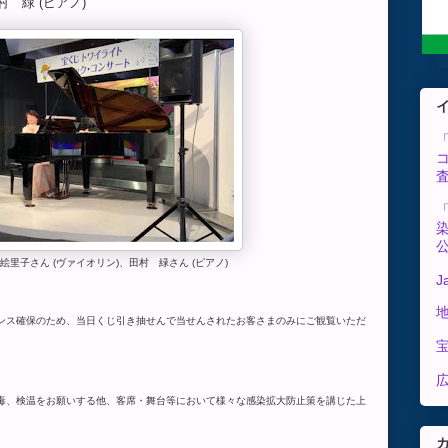
 緑 (ピアノ)
里子さん (ヴァイオリン)、田村 緑さん (ピアノ)
J
ンス確保のため、当日くじ引き抽せんで当せんされたお客さまのみにご観覧いただ
広
毒、検温をお願いする他、客席・舞台等において様々な感染拡大防止策を講じた上