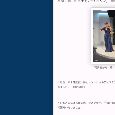
出演：礒 絵里子 (ヴァイオリン)、田村
写真左から：礒 絵
＊新型コロナ感染拡大防止・ソーシャルディスタ
きました。（40名限定）
＊お客さまには入館の際、マスク着用、手指の消
で開催いたしました。