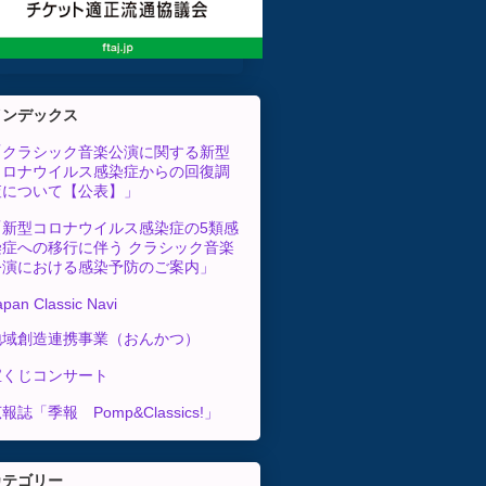
インデックス
「クラシック音楽公演に関する新型
コロナウイルス感染症からの回復調
査について【公表】」
「新型コロナウイルス感染症の5類感
染症への移行に伴う クラシック音楽
公演における感染予防のご案内」
apan Classic Navi
地域創造連携事業（おんかつ）
宝くじコンサート
報誌「季報 Pomp&Classics!」
カテゴリー