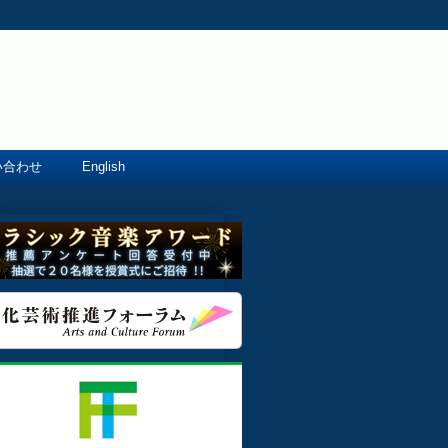
い合わせ
English