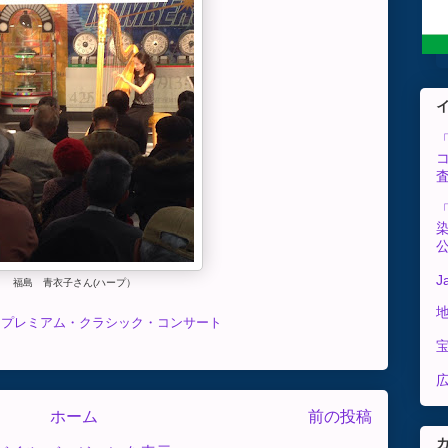
J
福島 青衣子さん(ハープ）
じプレミアム・クラシック・コンサート
広
ホーム
前の投稿