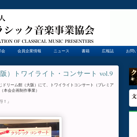
部会
会員企業情報
ニュース
書籍
広報誌
お問
）トワイライト・コンサート vol.9
、宝くじドリーム館（大阪）にて、トワイライトコンサート（プレミア
。（本会企画制作事業）
行！」