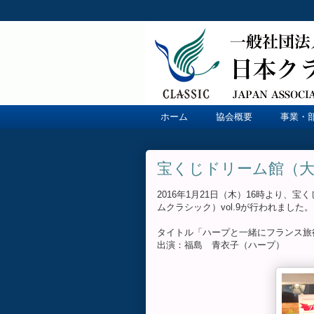
ホーム
協会概要
事業・
宝くじドリーム館（大阪
2016年1月21日（木）16時より
ムクラシック）vol.9が行われました
タイトル「ハープと一緒にフランス旅
出演：福島 青衣子（ハープ）