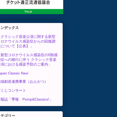
インデックス
「クラシック音楽公演に関する新型
コロナウイルス感染症からの回復調
査について【公表】」
「新型コロナウイルス感染症の5類感
染症への移行に伴う クラシック音楽
公演における感染予防のご案内」
apan Classic Navi
地域創造連携事業（おんかつ）
宝くじコンサート
報誌「季報 Pomp&Classics!」
カテゴリー