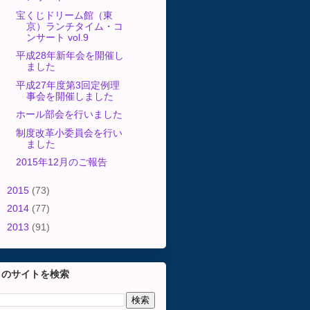
宝くじドリーム館（東
京）ランチタイム・コ
ンサート vol.9
平成28年新年会を開催し
ました
平成27年度第3回定例理
事会を開催しました
ホール部会を行いました
制度改革小委員会を行い
ました
2015年12月のご報告
►
2015
(73)
►
2014
(77)
►
2013
(91)
このサイトを検索