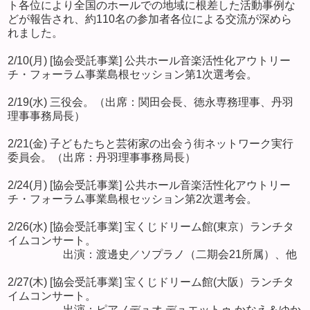
ト各位により全国のホールでの地域に根差した活動事例な
どが報告され、約110名の参加者各位による交流が深めら
れました。
2/10(月) [協会受託事業] 公共ホール音楽活性化アウトリー
チ・フォーラム事業島根セッション第1次選考会。
2/19(水) 三役会。（出席：関田会長、徳永専務理事、丹羽
理事事務局長）
2/21(金) 子どもたちと芸術家の出会う街ネットワーク実行
委員会。（出席：丹羽理事事務局長）
2/24(月) [協会受託事業] 公共ホール音楽活性化アウトリー
チ・フォーラム事業島根セッション第2次選考会。
2/26(水) [協会受託事業] 宝くじドリーム館(東京）ランチタ
イムコンサート。
出演：渡邊史／ソプラノ（二期会21所属）、他
2/27(木) [協会受託事業] 宝くじドリーム館(大阪）ランチタ
イムコンサート。
出演：ピアノデュオ デュエットゥ かなえ＆ゆか