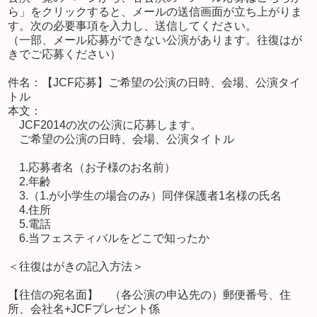
ら」をクリックすると、メールの送信画面が立ち上がりま
す。次の必要事項を入力し、送信してください。
（一部、メール応募ができない公演があります。往復はが
きでご応募ください）
件名：【JCF応募】ご希望の公演の日時、会場、公演タイ
トル
本文：
JCF2014の次の公演に応募します。
ご希望の公演の日時、会場、公演タイトル
1.応募者名（お子様のお名前）
2.年齢
3.（1.が小学生の場合のみ）同伴保護者1名様の氏名
4.住所
5.電話
6.当フェスティバルをどこで知ったか
＜往復はがきの記入方法＞
【往信の宛名面】 （各公演の申込先の）郵便番号、住
所、会社名+JCFプレゼント係