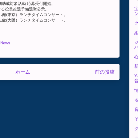
年前期助成対象活動 応募受付開始。
期とする役員改選予備選挙公示。
ドリーム館(東京）ランチタイムコンサート。
ドリーム館(大阪）ランチタイムコンサート。
ク
News
ホーム
前の投稿
Y