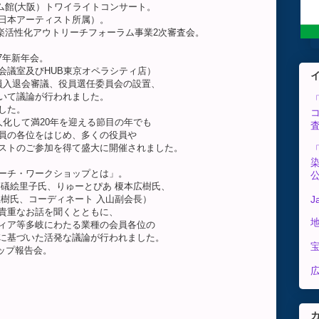
ドリーム館(大阪）トワイライトコンサート。
アーティスト所属）。
ール音楽活性化アウトリーチフォーラム事業2次審査会。
27年新年会。
室及びHUB東京オペラシティ店）
退会審議、役員選任委員会の設置、
議論が行われました。
した。
て満20年を迎える節目の年でも
各位をはじめ、多くの役員や
のご参加を得て盛大に開催されました。
・ワークショップとは」。
絵里子氏、りゅーとぴあ 榎本広樹氏、
、コーディネート 入山副会長）
J
なお話を聞くとともに、
等多岐にわたる業種の会員各位の
づいた活発な議論が行われました。
シップ報告会。
広