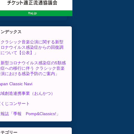
インデックス
「クラシック音楽公演に関する新型
コロナウイルス感染症からの回復調
査について【公表】」
「新型コロナウイルス感染症の5類感
染症への移行に伴う クラシック音楽
公演における感染予防のご案内」
apan Classic Navi
地域創造連携事業（おんかつ）
宝くじコンサート
報誌「季報 Pomp&Classics!」
カテゴリー