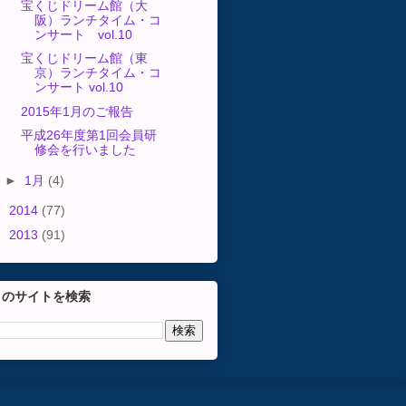
宝くじドリーム館（大
阪）ランチタイム・コ
ンサート vol.10
宝くじドリーム館（東
京）ランチタイム・コ
ンサート vol.10
2015年1月のご報告
平成26年度第1回会員研
修会を行いました
►
1月
(4)
►
2014
(77)
►
2013
(91)
このサイトを検索