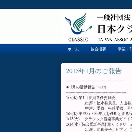
ホーム
協会概要
事業・
2015年1月のご報告
---------------------------------------------------
◆ 1月の活動報告
＊抜粋
---------------------------------------------------
1/7(水) 第1回役員選任委員会。
（出席：徳永委員長、入山委員
中津川委員、松崎委員、丹羽
1/8(木) 平成27・28年度を任期と
1/13(火) 「クラシック音楽事業ガイ
1/14(水) [協会受託事業] 宝くじ
出演：泊真美子／ピアノ（東京