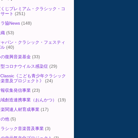
宝くじプレミアム・クラシック・コ
ンサート
(251)
ラ協News
(148)
組織
(53)
ジャパン・クラシック・フェスティ
バル
(40)
心の復興音楽基金
(33)
新型コロナウイルス感染症
(29)
-Classic《こども青少年クラシック
音楽普及プロジェクト》
(24)
情報収集発信事業
(23)
地域創造連携事業（おんかつ）
(19)
音楽関連人材育成事業
(17)
その他
(5)
クラシック音楽普及事業
(3)