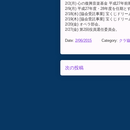
2/2(月) 心の復興音楽基金 平成27
2/9(月) 平成27年度・28年度を任
2/18(水) [協会受託事業] 宝くじ
2/19(木) [協会受託事業] 宝くじ
2/20(金) オペラ部会。
2/27(金) 第2回役員選任委員会。
Date:
2/06/2015
Category:
クラ協
次の投稿