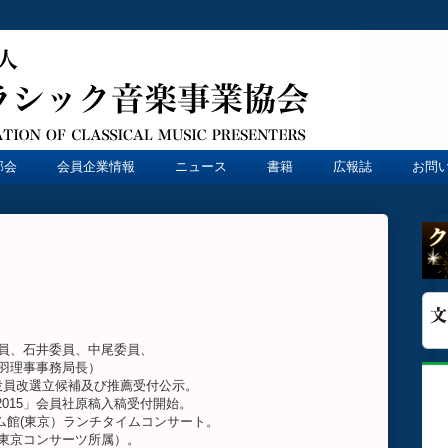
部会
会員企業情報
ニュース
書籍
広報誌
お問
、石井委員、中尾委員、
理事事務局長）
する役員改選立候補及び推薦受付公示。
ド2015」会員社原稿入稿受付開始。
ドリーム館(東京）ランチタイムコンサート。
コンサーツ所属）。