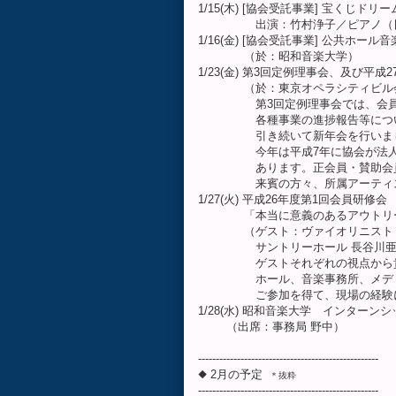
1/15(木) [協会受託事業] 宝くじ
出演：竹村浄子／ピアノ（日本
1/16(金) [協会受託事業] 公共ホ
（於：昭和音楽大学）
1/23(金) 第3回定例理事会、及び平成
（於：東京オペラシティビル会議
第3回定例理事会では、会員入
各種事業の進捗報告等について
引き続いて新年会を行いま
今年は平成7年に協会が法人化し
あります。正会員・賛助会員の
来賓の方々、所属アーティスト
1/27(火) 平成26年度第1回会員研修会
「本当に意義のあるアウトリーチ
（ゲスト：ヴァイオリニスト 礒
サントリーホール 長谷川亜樹氏
ゲストそれぞれの視点から貴重
ホール、音楽事務所、メディア
ご参加を得て、現場の経験に基
1/28(水) 昭和音楽大学 インターン
（出席：事務局 野中）
---------------------------------------------------
◆ 2月の予定
＊抜粋
---------------------------------------------------