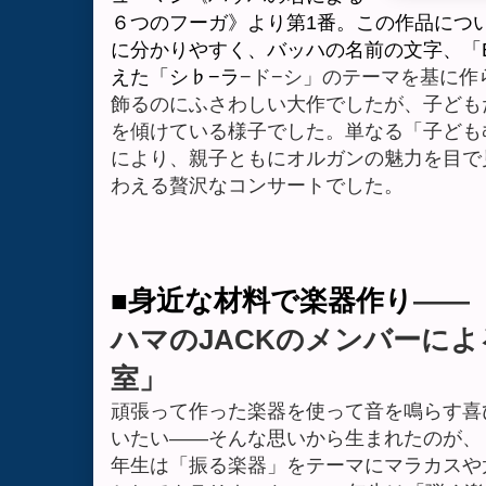
６つのフーガ》より第
1
番。この作品につ
に分かりやすく、バッハの名前の文字、「
えた「
シ♭−
ラ
−
ド
−
シ」のテーマを基に作
飾るのにふさわしい大作でしたが、子ども
を傾けている様子でした。単なる「子ども
により、親子ともにオルガンの魅力を目で
わえる贅沢なコンサートでした。
■
身近な材料で楽器作り
――
ハマの
JACK
のメンバーによ
室」
頑張って作った楽器を使って音を鳴らす喜
いたい
――
そんな思いから生まれたのが、
年生は「振る楽器」をテーマにマラカスや