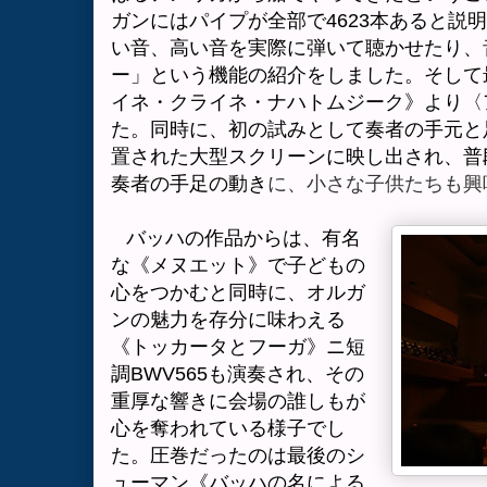
ガンにはパイプが全部で
4623
本あると説明
い音、高い音を実際に弾いて聴かせたり、
ー」という機能の紹介をしました。そして
イネ・クライネ・ナハトムジーク》より〈
た。同時に、初の試みとして奏者の手元と
置された大型スクリーンに映し出され、普
奏者の手足の動き
に、小さな子供たちも興
バッハの作品からは、有名
な《メヌエット》で子どもの
心をつかむと同時に、オルガ
ンの魅力を存分に味わえる
《トッカータとフーガ》ニ短
調
BWV565
も演奏され、その
重厚な響きに会場の誰しもが
心を奪われている様子でし
た。圧巻だったのは最後のシ
ューマン《バッハの名による