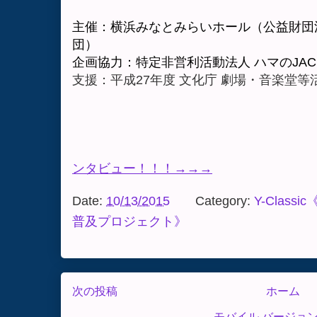
主催：横浜みなとみらいホール（公益財団
団）
企画協力：特定非営利活動法人
ハマの
JAC
支援：平成
27
年度
文化庁
劇場・音楽堂等
ンタビュー！！！→→→
Date:
10/13/2015
Category:
Y-Clas
普及プロジェクト》
次の投稿
ホーム
モバイル バージョ