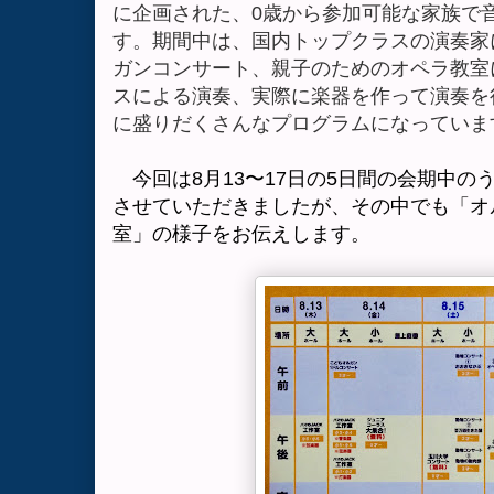
に企画された、
0
歳から参加可能な家族で
す。期間中は、国内トップクラスの演奏家
ガンコンサート、親子のためのオペラ教室
スによる演奏、実際に楽器を作って演奏を
に盛りだくさんなプログラムになっていま
今回は
8
月
13
〜
17
日の
5
日間の会期中の
させていただきましたが、その中でも「オ
室」の様子をお伝えします。