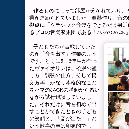
作るものによって部屋が分かれており、
業が進められていました。
楽器作り、音の
拠点に「クラシック音楽をできるだけ身近
るプロの音楽家集団である「ハマの
JACK
子どもたちが苦戦していた
のが「音を出す」作業のよう
です。とくに
5
，
6
年生が作っ
たヴァイオリンは、松脂の塗
り方、調弦の仕方、そして構
え方等、かなり本格的なこと
をハマの
JACK
の講師から習い
ながら試行錯誤していまし
た。それだけに音を初めて出
すことができたときの子ども
の笑顔と、「音が出た！」と
いう歓喜の声は印象的でし