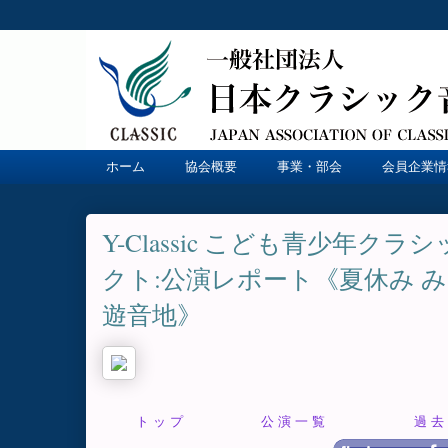
ホーム
協会概要
事業・部会
会員企業情
Y-Classic こども青少年ク
クト:公演レポート《夏休み 
遊音地》
ト ッ プ
公 演 一 覧
過 去