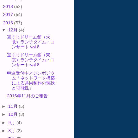
►
2018
(52)
►
2017
(54)
▼
2016
(57)
▼
12月
(4)
宝くじドリーム館（大
阪）ランチタイム・コ
ンサート vol.8
宝くじドリーム館（東
京）ランチタイム・コ
ンサート vol.8
申込受付中／シンポジウ
ム「ネットワーク構築
による共同制作の現状
と可能性」
2016年11月のご報告
►
11月
(5)
►
10月
(3)
►
9月
(4)
►
8月
(2)