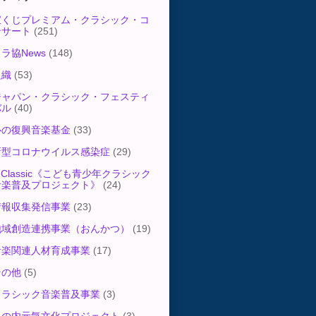
宝くじプレミアム・クラシック・コ
ンサート
(251)
ラ協News
(148)
組織
(53)
ジャパン・クラシック・フェスティ
バル
(40)
心の復興音楽基金
(33)
新型コロナウイルス感染症
(29)
-Classic《こども青少年クラシック
音楽普及プロジェクト》
(24)
情報収集発信事業
(23)
地域創造連携事業（おんかつ）
(19)
音楽関連人材育成事業
(17)
その他
(5)
クラシック音楽普及事業
(3)