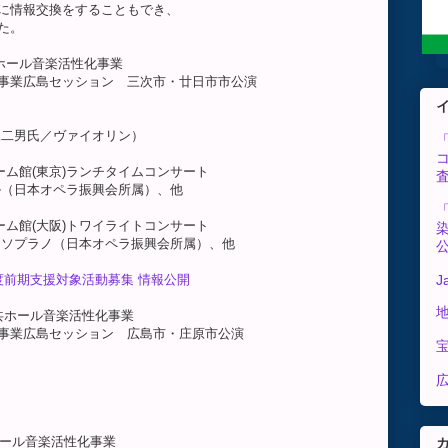
報交換をすることもでき、
た。
]公共ホール音楽活性化事業
広島セッション 三次市・廿日市市公演
男氏／ヴァイオリン）
ドリーム館(東京)ランチタイムコンサート
日本オペラ振興会所属）、他
ドリーム館(大阪)トワイライトコンサート
ラノ（日本オペラ振興会所属）、他
年度前期支援対象活動募集 情報公開
J
業]公共ホール音楽活性化事業
広島セッション 広島市・庄原市公演
広
公共ホール音楽活性化事業