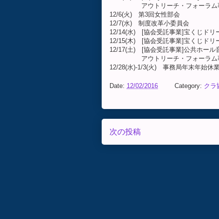
アウトリーチ・フォーラム事業
12/6(火) 第3回女性部会
12/7(水) 制度改革小委員会
12/14(水) [協会受託事業]宝くじ
12/15(木) [協会受託事業]宝くじ
12/17(土) [協会受託事業]公共ホー
アウトリーチ・フォーラム事業広
12/28(水)-1/3(火) 事務局年末年始休
Date:
12/02/2016
Category:
クラ協
次の投稿