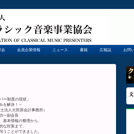
部会
会員企業情報
ニュース
書籍
広報誌
お問
ナンバー制度の現状」
を解決！～
法人大田原会計事務所）
一副会長
本情報の整理から、
な対策まで、
ことができました。