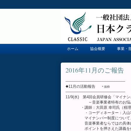
ホーム
協会概要
事業・
2016年11月のご報告
---------------------------------------------------
◆11月の活動報告
＊抜粋
---------------------------------------------------
11/9(水) 第4回会員研修会「マイ
～音楽事業者特有のお悩み
・講師：大田原 幸司氏（税理士
・コーディネーター：入山功
マイナンバー制度について、基
音楽事業者ならではの具体的
ポイントを押さえた講義を伺う