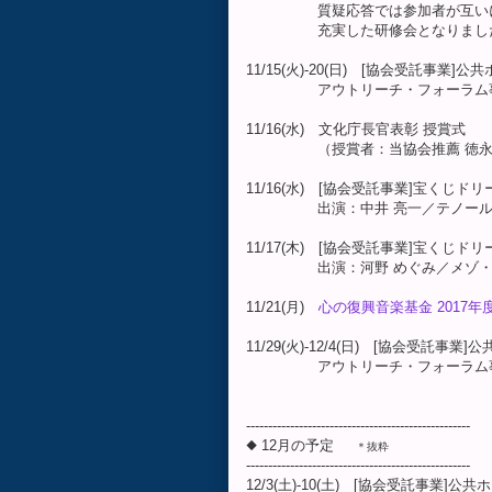
質疑応答では参加者が互いに情
充実した研修会となりまし
11/15(火)-20(日) [協会受託事業
アウトリーチ・フォーラム事業
11/16(水) 文化庁長官表彰 授賞式
（授賞者：当協会推薦 徳永二
11/16(水) [協会受託事業]宝くじ
出演：中井 亮一／テノール（
11/17(木) [協会受託事業]宝くじ
出演：河野 めぐみ／メゾ・ソプ
11/21(月)
心の復興音楽基金 2017
11/29(火)-12/4(日) [協会受託事
アウトリーチ・フォーラム事業
---------------------------------------------------
◆ 12月の予定
＊抜粋
---------------------------------------------------
12/3(土)-10(土) [協会受託事業]