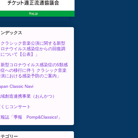
インデックス
「クラシック音楽公演に関する新型
コロナウイルス感染症からの回復調
査について【公表】」
「新型コロナウイルス感染症の5類感
染症への移行に伴う クラシック音楽
公演における感染予防のご案内」
apan Classic Navi
地域創造連携事業（おんかつ）
宝くじコンサート
報誌「季報 Pomp&Classics!」
カテゴリー