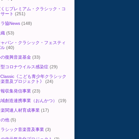
宝くじプレミアム・クラシック・コ
ンサート
(251)
ラ協News
(148)
組織
(53)
ジャパン・クラシック・フェスティ
バル
(40)
心の復興音楽基金
(33)
新型コロナウイルス感染症
(29)
-Classic《こども青少年クラシック
音楽普及プロジェクト》
(24)
情報収集発信事業
(23)
地域創造連携事業（おんかつ）
(19)
音楽関連人材育成事業
(17)
その他
(5)
クラシック音楽普及事業
(3)