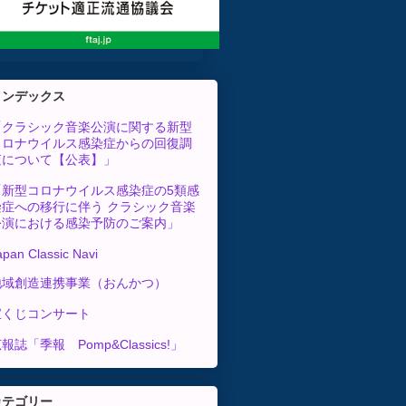
インデックス
「クラシック音楽公演に関する新型
コロナウイルス感染症からの回復調
査について【公表】」
「新型コロナウイルス感染症の5類感
染症への移行に伴う クラシック音楽
公演における感染予防のご案内」
apan Classic Navi
地域創造連携事業（おんかつ）
宝くじコンサート
報誌「季報 Pomp&Classics!」
カテゴリー