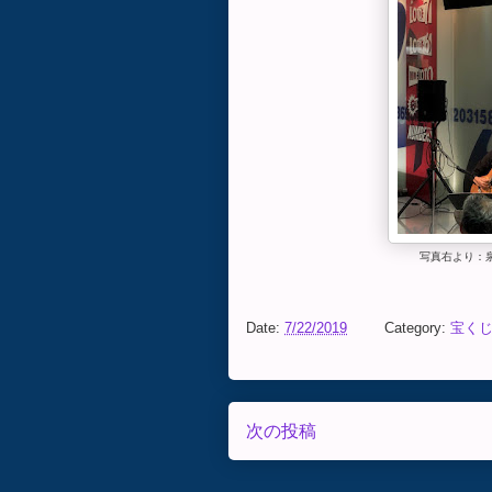
写真右より：
Date:
7/22/2019
Category:
宝く
次の投稿