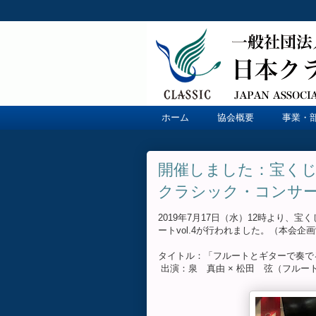
ホーム
協会概要
事業・
開催しました：宝く
クラシック・コンサート 
2019年7月17日（水）12時より
ートvol.4が行われました。（本会企
タイトル：「フルートとギターで奏で
出演：泉 真由 × 松田 弦（フルー