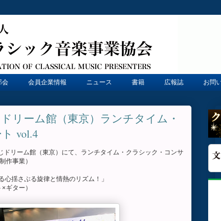
部会
会員企業情報
ニュース
書籍
広報誌
お問
じドリーム館（東京）ランチタイム・
vol.4
、宝くじドリーム館（東京）にて、ランチタイム・クラシック・コンサ
画制作事業）
る心揺さぶる旋律と情熱のリズム！」
ト×ギター）