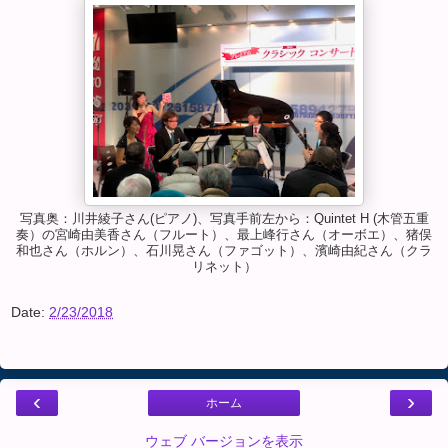
写真奥：川井綾子さん(ピアノ)、写真手前左から：Quintet H (木管五重
奏）の宮崎由美香さん（フルート）、最上峰行さん（オーボエ）、猪俣
和也さん（ホルン）、石川晃さん（ファゴット）、濱崎由紀さん（クラ
リネット）
Date:
2/23/2018
‹
›
ホーム
ウェブ バージョンを表示