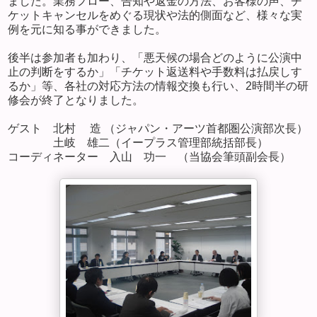
ました。業務フロー、告知や返金の方法、お客様の声、チ
ケットキャンセルをめぐる現状や法的側面など、様々な実
例を元に知る事ができました。
後半は参加者も加わり、「悪天候の場合どのように公演中
止の判断をするか」「チケット返送料や手数料は払戻しす
るか」等、各社の対応方法の情報交換も行い、2時間半の研
修会が終了となりました。
ゲスト 北村 造 （ジャパン・アーツ首都圏公演部次長）
土岐 雄二（イープラス管理部統括部長）
コーディネーター 入山 功一 （当協会筆頭副会長）