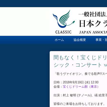
ホーム
協会概要
事業・
間もなく！宝くじド
シック・コンサート vol
「歌うヴァイオリン、奏でる歌声!!ス
日時：2018年9月19日 (水) 12:00
会場：
宝くじドリーム館（東京）
出演：村上 敏明 (テノール)、礒 絵里
皆様のご来場をお待ちしております。