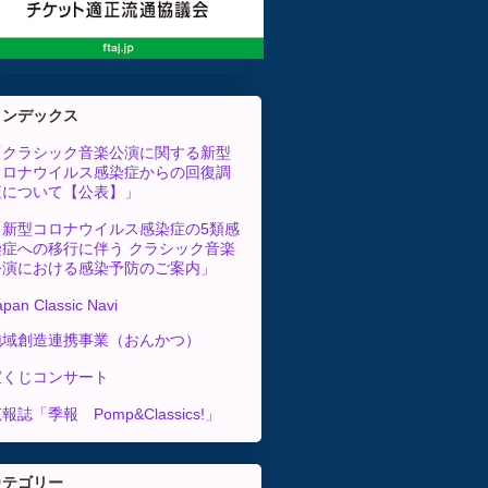
インデックス
「クラシック音楽公演に関する新型
コロナウイルス感染症からの回復調
査について【公表】」
「新型コロナウイルス感染症の5類感
染症への移行に伴う クラシック音楽
公演における感染予防のご案内」
apan Classic Navi
地域創造連携事業（おんかつ）
宝くじコンサート
報誌「季報 Pomp&Classics!」
カテゴリー