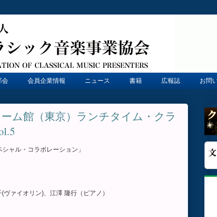
部会
会員企業情報
ニュース
書籍
広報誌
お問
リーム館（東京）ランチタイム・クラ
.5
ペシャル・コラボレーション」
子(ヴァイオリン)、江澤 隆行（ピアノ）