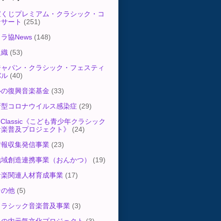
宝くじプレミアム・クラシック・コ
ンサート
(251)
ラ協News
(148)
組織
(53)
ジャパン・クラシック・フェスティ
バル
(40)
心の復興音楽基金
(33)
新型コロナウイルス感染症
(29)
-Classic《こども青少年クラシック
音楽普及プロジェクト》
(24)
情報収集発信事業
(23)
地域創造連携事業（おんかつ）
(19)
音楽関連人材育成事業
(17)
その他
(5)
クラシック音楽普及事業
(3)