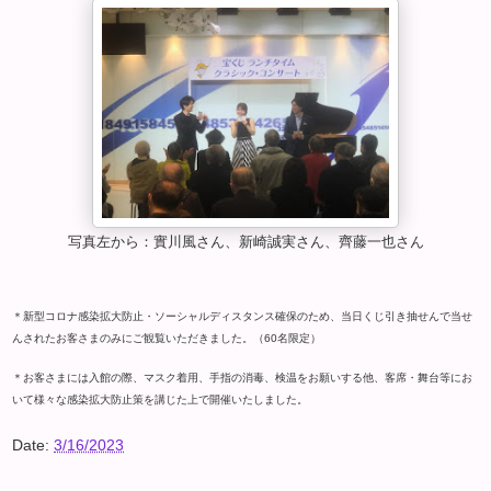
写真左から：實川風さん、新崎誠実さん、齊藤一也さん
＊新型コロナ感染拡大防止・ソーシャルディスタンス確保のため、当日くじ引き抽せんで当せ
んされたお客さまのみにご観覧いただきました。（60名限定）
＊お客さまには入館の際、マスク着用、手指の消毒、検温をお願いする他、客席・舞台等にお
いて様々な感染拡大防止策を講じた上で開催いたしました。
Date:
3/16/2023