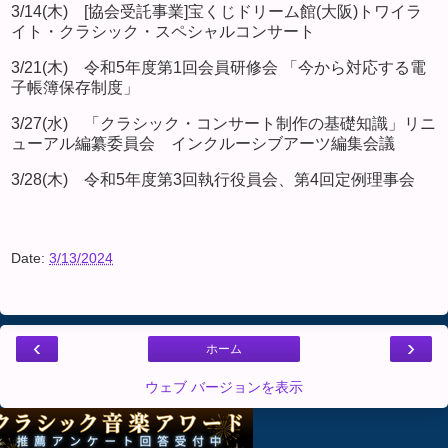
3/14(木) [協会受託事業]宝くじドリーム館(大阪)トワイラ
イト・クラシック・スペシャルコンサート
3/21(木) 令和5年度第1回会員研修会 「今から対応する電
子帳簿保存制度」
3/27(水) 「クラシック・コンサート制作の基礎知識」リニ
ューアル編纂委員会 インクルーシブアーツ編集会議
3/28(木) 令和5年度第3回執行役員会、第4回定例理事会
Date:
3/13/2024
‹
›
ホーム
ウェブ バージョンを表示