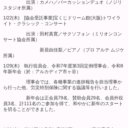
出演：カメハ／パーカッションデュオ（ノジリ
スタジオ所属）
1/22(木) [協会受託事業]宝くじドリーム館(大阪)トワイラ
イト・クラシック・コンサート
出演：田村真寛／サクソフォン（ミリオンコン
サート協会所属）
新居由佳梨／ピアノ（プロ アルテ ムジケ
所属）
1/29(木) 執行役員会、令和7年度第3回定例理事会、令和8
年新年会（於：アルカディア市ヶ谷）
理事会では、各種事業の進捗報告を担当理事か
ら行った他、労災特別保険に関する協議等を行いました。
新年会は正会員79名、賛助会員29名、会員外役
員3名、計111名のご参加を得て、和やかに新年のスタート
を切ることができました。