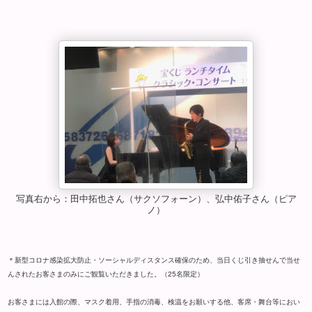
写真右から：田中拓也さん（サクソフォーン）、弘中佑子さん（ピア
ノ）
＊新型コロナ感染拡大防止・ソーシャルディスタンス確保のため、当日くじ引き抽せんで当せ
んされたお客さまのみにご観覧いただきました。（25名限定）
お客さまには入館の際、マスク着用、手指の消毒、検温をお願いする他、客席・舞台等におい