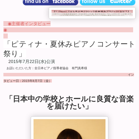
◉主催者インタビュー
◉
「ピティナ・夏休みピアノコンサート
祭り」
2
015
年7
月22
日(水)公演
お話いただいた方：
全日本ピアノ指導者協会 有門真希様
イン
タビュー日：
2015
年8
月7
日（金）
「日本中の学校とホールに良質な音楽
を届けたい」