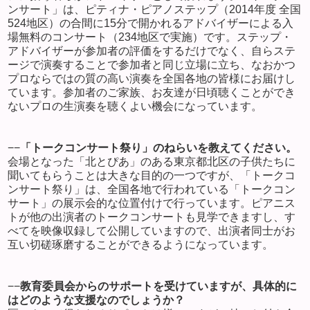
ンサート」は、ピティナ・ピアノステップ（
2014
年度 全国
524
地区）の合間に
15
分で開かれるアドバイザーによる入
場無料のコンサート（
234
地区で実施）です。ステップ・
アドバイザーが参加者の評価をするだけでなく、自らステ
ージで演奏することで参加者と同じ立場に立ち、なおかつ
プロならではの質の高い演奏を全国各地の皆様にお届けし
ています。参加者のご家族、お友達が日頃聴くことができ
ないプロの生演奏を聴くよい機会になっています。
−−
「トークコンサート祭り」のねらいを教えてください。
会場となった「北とぴあ」のある東京都北区の子供たちに
聞いてもらうことは大きな目的の一つですが、「トークコ
ンサート祭り」は、全国各地で行われている「トークコン
サート」の展示会的な位置付けで行っています。ピアニス
トが他の出演者のトークコンサートも見学できますし、す
べてを映像収録して公開していますので、出演者同士がお
互い切磋琢磨することができるようになっています。
−−
教育委員会からのサポートを受けていますが、具体的に
はどのような支援なのでしょうか？