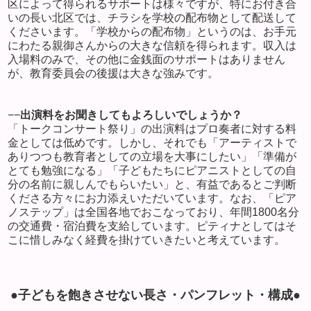
区によって得られるサポートは様々ですが、特にお付き合
いの長い北区では、チラシを学校の配布物として配送して
くださいます。「学校からの配布物」というのは、お手元
にわたる親御さんからの大きな信頼を得られます。収入は
入場料のみで、その他に金銭面のサポートはありません
が、教育委員会の後援は大きな強みです。
−−
出演料をお聞きしてもよろしいでしょうか？
「トークコンサート祭り」の出演料はプロ奏者に対する料
金としては低めです。しかし、それでも「アーティストで
ありつつも教育者としての立場を大事にしたい」「準備が
とても勉強になる」「子どもたちにピアニストとしての自
分の名前に親しんでもらいたい」と、有益であるとご判断
くださる方々にお力添えいただいています。なお、「ピア
ノステップ」は全国各地でおこなっており、年間
1800
名分
の交通費・宿泊費を支給しています。ピティナとしてはそ
こに惜しみなく経費を掛けていきたいと考えています。
●
子どもを飽きさせない長さ・パンフレット・構成●