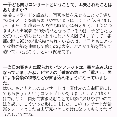
−−
子ども向けコンサートということで、工夫されたことは
ありますか？
会場にスライドを設置し、写真や絵を見せることで子供た
ちにイメージを膨らませやすいようにしようと心がけまし
た。また、出演者一人の持ち時間が
15
分と短く、１部につ
き４人の出演者で
60
分構成となっているのは、子どもたち
の集中力を切らせないようにという意図です。そして、各
部の間に
90
分の間があけられているのは、「子どもにとっ
て複数の部を連続して聴くのは大変。どれか１部を選んで
聴いていただこう」という配慮です。
−−
当日お客さんに配られたパンフレットは、書き込み式に
なっていましたね。ピアノの「鍵盤の数」や「重さ」、国
による音楽の特徴などが書き込めるようになっていまし
た。
はい。もともとこのコンサートは「夏休みの自由研究にし
てもらおう」というコンセプトがありました。ただ聴くだ
けではなく、自分で書き込むことで印象に残りやすいので
はと思い、こういった形にしました。このコンサートが音
楽をテーマとした自由研究のきっかけになってもらえれば
うれしいですね。