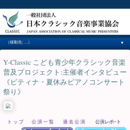
▼
Y-Classic こども青少年クラシック音楽
普及プロジェクト:主催者インタビュー
《ピティナ・夏休みピアノコンサート
祭り》
ト ッ プ
公 演 一 覧
過 去 公 演
公演レポ−ト