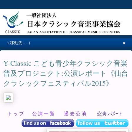
▼
Y-Classic こども青少年クラシック音楽
普及プロジェクト:公演レポート《仙台
クラシックフェスティバル2015》
ト ッ プ
公 演 一 覧
過 去 公 演
公演レポ−ト