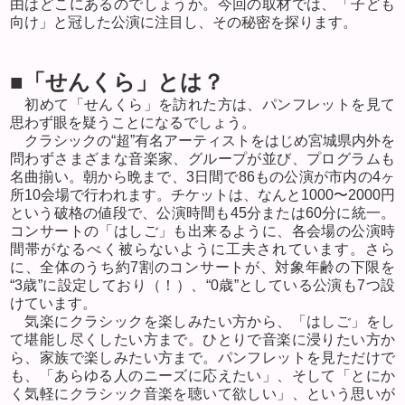
由はどこにあるのでしょうか。今回の取材では、「子ども
向け」と冠した公演に注目し、その秘密を探ります。
■「せんくら」とは？
初めて「せんくら」を訪れた方は、パンフレットを見て
思わず眼を疑うことになるでしょう。
クラシックの“超”有名アーティストをはじめ宮城県内外を
問わずさまざまな音楽家、グループが並び、プログラムも
名曲揃い。朝から晩まで、
3
日間で
86
もの公演が市内の
4ヶ
所10
会場で行われます。チケットは、なんと
1000
〜
2000
円
という破格の値段で、公演時間も
45
分または
60
分に統一。
コンサートの「はしご」も出来るように、各会場の公演時
間帯がなるべく被らないように工夫されています。さら
に、全体のうち約
7
割のコンサートが、対象年齢の下限を
“
3
歳”に設定しており（！）、“
0
歳”としている公演も
7
つ設
けています。
気楽にクラシックを楽しみたい方から、「はしご」をし
て堪能し尽くしたい方まで。ひとりで音楽に浸りたい方か
ら、家族で楽しみたい方まで。パンフレットを見ただけで
も、「あらゆる人のニーズに応えたい」、そして「とにか
く気軽にクラシック音楽を聴いて欲しい」、という思いが