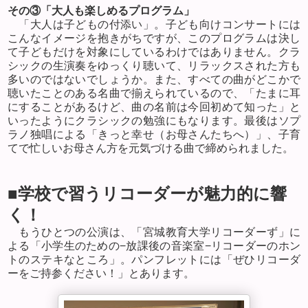
その③「大人も楽しめるプログラム」
「大人は子どもの付添い」。子ども向けコンサートには
こんなイメージを抱きがちですが、このプログラムは決し
て子どもだけを対象にしているわけではありません。クラ
シックの生演奏をゆっくり聴いて、リラックスされた方も
多いのではないでしょうか。また、すべての曲がどこかで
聴いたことのある名曲で揃えられているので、「たまに耳
にすることがあるけど、曲の名前は今回初めて知った」と
いったようにクラシックの勉強にもなります。最後はソプ
ラノ独唱による「きっと幸せ（お母さんたちへ）」、子育
てで忙しいお母さん方を元気づける曲で締められました。
■学校で習うリコーダーが魅力的に響
く！
もうひとつの公演は、「宮城教育大学リコーダーず」に
よる「小学生のための−放課後の音楽室−リコーダーのホン
トのステキなところ」。パンフレットには「ぜひリコーダ
ーをご持参ください！」とあります。