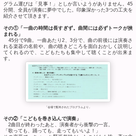
グラム運びは「見事！」としか言いようがありません。
45
分間、全員が演奏に夢中でした。印象深かった
3
つの工夫を
紹介させて頂きます。
その①「一曲の時間は長すぎず。曲間には必ずトークが挟
まれる」
45
分で
9
曲。一曲あたり
2
、
3
分で、曲の前後には演奏さ
れる楽器の名前や、曲の聴きどころを面白おかしく説明し
てくれるので、こどもたちも集中して聴くことが出来ま
す。
「会場で配布されたプログラムより」
その②「こどもを巻き込んで演奏」
2
曲目が終わったあと、演奏者から衝撃の一言。
「歌っても、踊っても、走ってもいいよ！」