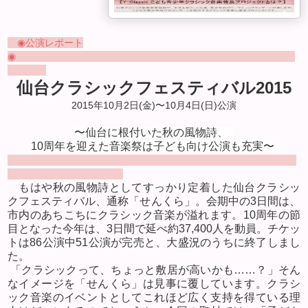
◉
公演レポート
◉
仙台クラシックフェスティバル2015
2015
年10
月2
日(金)〜10
月4
日(日)公演
〜仙台に根付いた秋の風物詩、
10周年を迎えた音楽祭は子ども向け公演も充実
〜
もはや秋の風物詩としてすっかり定着した仙台クラシッ
クフェスティバル、通称「せんくら」。会期中の
3
日間は、
市内のあちこちに
クラシック音楽が溢れます。
10
周年の節
目となった今年は、
3
日間で延べ約
37,400
人を動員。チケッ
トは
86
公演中
51
公演が完売と、大盛況のうちに終了しまし
た。
「クラシックって、ちょっと敷居が高いかも……？」そん
なイメージを「せんくら」は見事に覆しています。クラシ
ック音楽のイベントとしてこれほど広く支持を得ている理