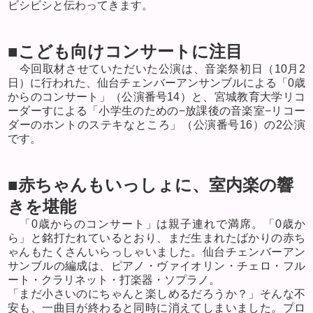
ビシビシと伝わってきます。
■こども向けコンサートに注目
今回取材させていただいた公演は、音楽祭初日（
10
月
2
日）に行われた、仙台チェンバーアンサンブルによる「
0
歳
からのコンサート」（公演番号
14
）と、宮城教育大学リコ
ーダーすによる「小学生のための−放課後の音楽室−リコー
ダーのホントのステキなところ」（公演番号
16
）の
2
公演
です。
■赤ちゃんもいっしょに、室内楽の響
きを堪能
「
0
歳からのコンサート」は親子連れで満席。「
0
歳か
ら」と銘打たれているとおり、まだ生まれたばかりの赤ち
ゃんもたくさんいらっしゃいました。仙台チェンバーアン
サンブルの編成は、ピアノ・ヴァイオリン・チェロ・フル
ート・クラリネット・打楽器・ソプラノ。
「まだ小さいのにちゃんと楽しめるだろうか？」そんな不
安も、一曲目が終わると同時に消えてしまいました。プロ